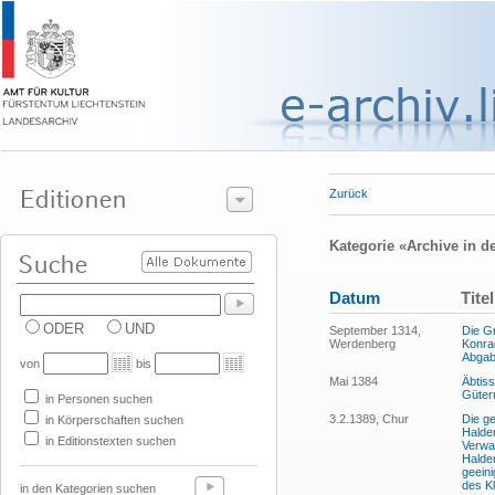
Zurück
Kategorie «Archive in de
Datum
Titel
ODER
UND
September 1314,
Die G
Werdenberg
Konra
Abgab
von
bis
Mai 1384
Äbtiss
Gütern
in Personen suchen
3.2.1389, Chur
Die g
in Körperschaften suchen
Halden
in Editionstexten suchen
Verwan
Halde
geeini
des Kl
in den Kategorien suchen