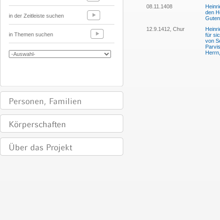
08.11.1408
Heinri
den Ho
in der Zeitleiste suchen
Guten
12.9.1412, Chur
Heinri
in Themen suchen
für s
von S
Parvi
Herrn