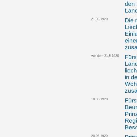
den 
Lan
21.05.1920
Die 
Liec
Einl
eine
zus
vor dem 21.5.1920
Fürs
Land
liec
in d
Wohl
zus
10.06.1920
Fürst
Beur
Prin
Regi
Beso
20.06.1920