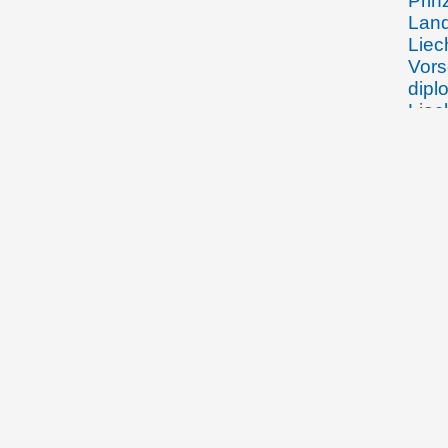
Prin
Land
Liec
Vors
dipl
Liec
11.09.1920
Fürs
der 
Besc
Verf
Best
Lan
13.09.1920
Fürst
Grun
"Sch
Besc
Verf
Best
Lan
verm. 15.9.1920