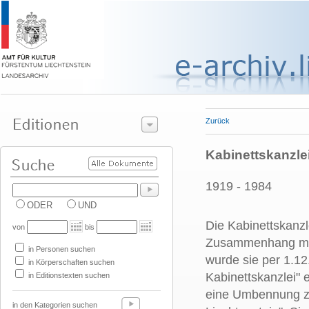
Zurück
Kabinettskanzle
1919 - 1984
ODER
UND
Die Kabinettskanz
von
bis
Zusammenhang mit 
in Personen suchen
wurde sie per 1.12.
in Körperschaften suchen
Kabinettskanzlei" 
in Editionstexten suchen
eine Umbennung zu
in den Kategorien suchen