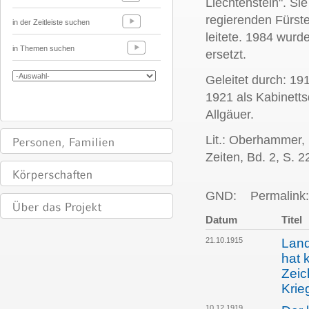
Liechtenstein". Si
regierenden Fürst
in der Zeitleiste suchen
leitete. 1984 wurd
in Themen suchen
ersetzt.
Geleitet durch: 1
1921 als Kabinett
Allgäuer.
Lit.: Oberhammer,
Zeiten, Bd. 2, S. 2
GND:
Permalink:
Datum
Titel
21.10.1915
Land
hat 
Zeic
Krie
10.12.1919