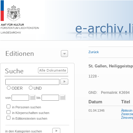
Zurück
St. Gallen, Heiliggeistsp
1228 -
ODER
UND
GND:
Permalink: K3694
von
bis
Datum
Titel
in Personen suchen
01.04.1346
Äbtissi
in Körperschaften suchen
Zisterz
Zinsverp
in Editionstexten suchen
in den Kategorien suchen