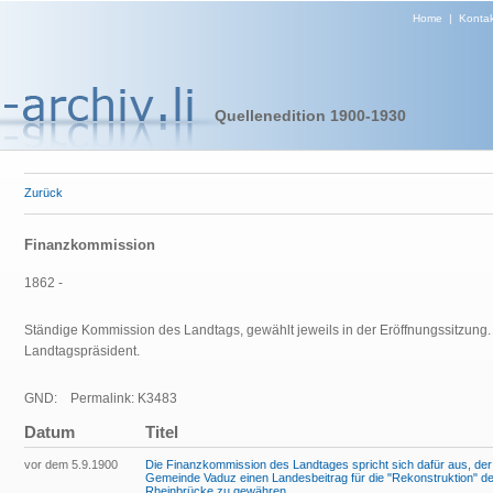
Home
|
Kontak
Quellenedition 1900-1930
Zurück
Finanzkommission
1862 -
Ständige Kommission des Landtags, gewählt jeweils in der Eröffnungssitzung. V
Landtagspräsident.
GND:
Permalink: K3483
Datum
Titel
vor dem 5.9.1900
Die Finanzkommission des Landtages spricht sich dafür aus, der
Gemeinde Vaduz einen Landesbeitrag für die "Rekonstruktion" de
Rheinbrücke zu gewähren