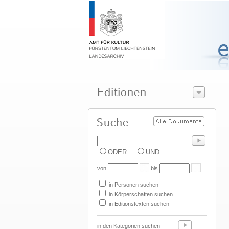
ODER
UND
von
bis
in Personen suchen
in Körperschaften suchen
in Editionstexten suchen
in den Kategorien suchen