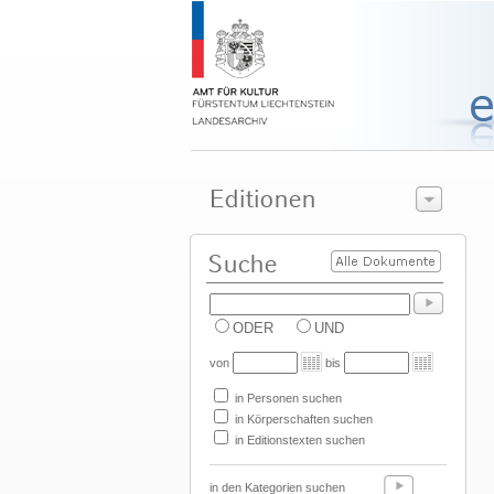
ODER
UND
von
bis
in Personen suchen
in Körperschaften suchen
in Editionstexten suchen
in den Kategorien suchen