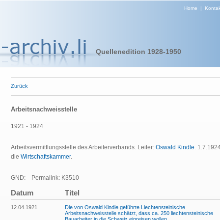
Home
|
Kontak
Quellenedition 1928-1950
Zurück
Arbeitsnachweisstelle
1921 - 1924
Arbeitsvermittlungsstelle des Arbeiterverbands. Leiter:
Oswald Kindle
. 1.7.192
die
Wirtschaftskammer
.
GND:
Permalink: K3510
Datum
Titel
12.04.1921
Die von Oswald Kindle geführte Liechtensteinische
Arbeitsnachweisstelle schätzt, dass ca. 250 liechtensteinische
Bauarbeiter in die Schweiz einreisen wollen