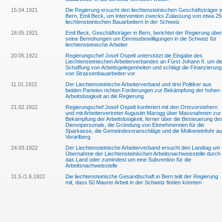
15.04.1921
Die Regierung ersucht den liechtensteinischen Geschäftsträger i
Bern, Emil Beck, um Intervention zwecks Zulassung von etwa 25
liechtensteinischen Bauarbeitern in der Schweiz
18.05.1921
Emil Beck, Geschäftsträger in Bern, berichtet der Regierung über
seine Bemühungen um Einreisebewilligungen in die Schweiz für
liechtensteinische Arbeiter
20.05.1921
Regierungschef Josef Ospelt unterstützt die Eingabe des
Liechtensteinischen Arbeiterverbandes an Fürst Johann II. um di
Schaffung von Arbeitsgelegenheiten und schlägt die Finanzierung
von Strassenbauarbeiten vor
11.01.1922
Der Liechtensteinische Arbeiterverband und drei Politiker aus
beiden Parteien richten Forderungen zur Bekämpfung der hohen
Arbeitslosigkeit an die Regierung
21.02.1922
Regierungschef Josef Ospelt konferiert mit den Ortsvorstehern
und mit Arbeitervertreter Augustin Marogg über Massnahmen zur
Bekämpfung der Arbeitslosigkeit, ferner über die Besteuerung de
Dienstpersonals, die Gründung von Einnehmereien für die
Sparkasse, die Gemeindevoranschläge und die Molkeneinfuhr a
Vorarlberg
24.03.1922
Der Liechtensteinische Arbeiterverband ersucht den Landtag um
Übernahme der Liechtensteinischen Arbeitsnachweisstelle durch
das Land oder zumindest um eine Subvention für die
Arbeitsnachweisstelle
31.5./1.6.1922
Die liechtensteinische Gesandtschaft in Bern teilt der Regierung
mit, dass 50 Maurer Arbeit in der Schweiz finden könnten