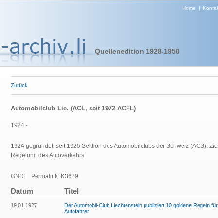
Home
|
Kontak
Quellenedition 1928-1950
Zurück
Automobilclub Lie. (ACL, seit 1972 ACFL)
1924 -
1924 gegründet, seit 1925 Sektion des Automobilclubs der Schweiz (ACS). Zi
Regelung des Autoverkehrs.
GND:
Permalink: K3679
Datum
Titel
19.01.1927
Der Automobil-Club Liechtenstein publiziert 10 goldene Regeln für
Autofahrer