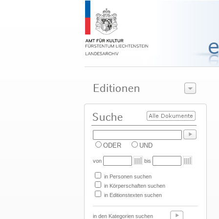
ODER
UND
von
bis
in Personen suchen
in Körperschaften suchen
in Editionstexten suchen
in den Kategorien suchen