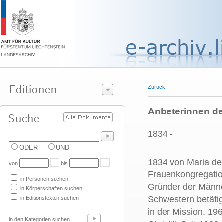
Zurück
Anbeterinnen de
1834 -
ODER
UND
1834 von Maria de 
von
bis
Frauenkongregatio
in Personen suchen
Gründer der Männe
in Körperschaften suchen
Schwestern betätig
in Editionstexten suchen
in der Mission. 1
in den Kategorien suchen