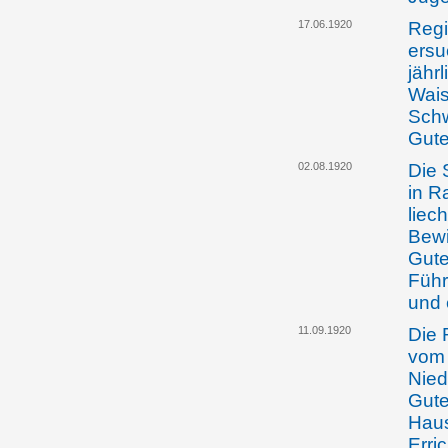
17.06.1920
Regi
ersu
jähr
Wais
Schw
Gute
02.08.1920
Die 
in R
liec
Bewi
Gute
Führ
und 
11.09.1920
Die 
vom 
Nied
Gute
Haus
Erri