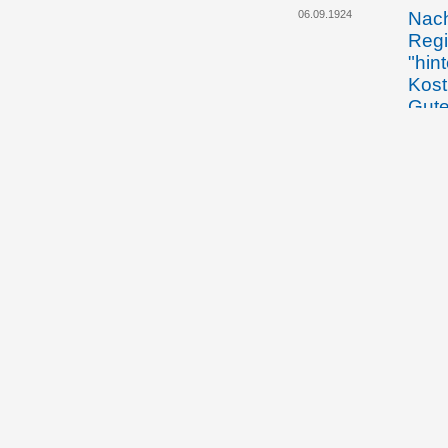
06.09.1924
Nach
Regi
"hin
Kost
Gute
Domä
Geme
18.10.1933
Die 
Blut
ihne
verk
28.03.1934
Die 
und 
Blut
gesc
Gute
09.05.1934
Die 
gege
des 