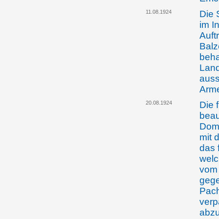
11.08.1924
Die 
im I
Auft
Balz
beha
Lan
auss
Arm
20.08.1924
Die 
beauf
Domä
mit 
das 
welc
vom 
gege
Pach
verp
abzu