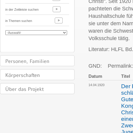
Christi". Seit 192
pachteten die Sch
in der Zeitleiste suchen
Haushaltschule fü
in Themen suchen
sie unter dem Nam
waren die Schweste
Volksschule tätig.
Literatur: HLFL Bd.
GND:
Permalink:
Datum
Titel
14.04.1920
Der 
schl
Gute
Kong
Chri
eine
Zwec
Juge