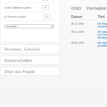
GND:
Permalink:
in der Zeitleiste suchen
Datum
Titel
in Themen suchen
05.11.1934
Die Regi
versiche
06.11.1934
Die Sal
um Fürs
die Beg
08.01.1935
Die Sale
grundbü