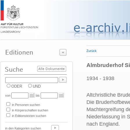
Zurück
Almbruderhof S
1934 - 1938
ODER
UND
Altchristliche Bru
von
bis
Die Bruderhofbewe
in Personen suchen
Machtergreifung de
in Körperschaften suchen
Niederlassung in S
in Editionstexten suchen
nach England.
in den Kategorien suchen