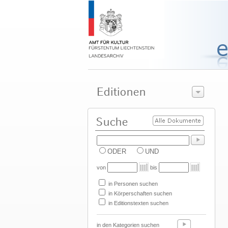
ODER
UND
von
bis
in Personen suchen
in Körperschaften suchen
in Editionstexten suchen
in den Kategorien suchen