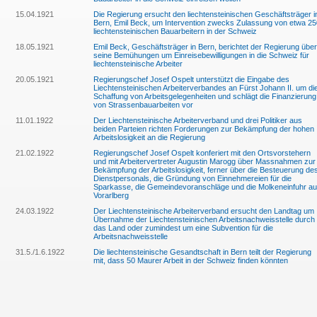
15.04.1921
Die Regierung ersucht den liechtensteinischen Geschäftsträger i
Bern, Emil Beck, um Intervention zwecks Zulassung von etwa 25
liechtensteinischen Bauarbeitern in der Schweiz
18.05.1921
Emil Beck, Geschäftsträger in Bern, berichtet der Regierung über
seine Bemühungen um Einreisebewilligungen in die Schweiz für
liechtensteinische Arbeiter
20.05.1921
Regierungschef Josef Ospelt unterstützt die Eingabe des
Liechtensteinischen Arbeiterverbandes an Fürst Johann II. um di
Schaffung von Arbeitsgelegenheiten und schlägt die Finanzierung
von Strassenbauarbeiten vor
11.01.1922
Der Liechtensteinische Arbeiterverband und drei Politiker aus
beiden Parteien richten Forderungen zur Bekämpfung der hohen
Arbeitslosigkeit an die Regierung
21.02.1922
Regierungschef Josef Ospelt konferiert mit den Ortsvorstehern
und mit Arbeitervertreter Augustin Marogg über Massnahmen zur
Bekämpfung der Arbeitslosigkeit, ferner über die Besteuerung de
Dienstpersonals, die Gründung von Einnehmereien für die
Sparkasse, die Gemeindevoranschläge und die Molkeneinfuhr a
Vorarlberg
24.03.1922
Der Liechtensteinische Arbeiterverband ersucht den Landtag um
Übernahme der Liechtensteinischen Arbeitsnachweisstelle durch
das Land oder zumindest um eine Subvention für die
Arbeitsnachweisstelle
31.5./1.6.1922
Die liechtensteinische Gesandtschaft in Bern teilt der Regierung
mit, dass 50 Maurer Arbeit in der Schweiz finden könnten