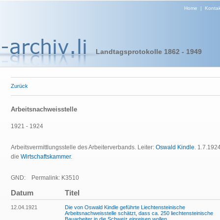
Home
|
Kontak
Landtagsprotokolle 1862 - 1949
Zurück
Arbeitsnachweisstelle
1921 - 1924
Arbeitsvermittlungsstelle des Arbeiterverbands. Leiter:
Oswald Kindle
. 1.7.192
die
Wirtschaftskammer
.
GND:
Permalink: K3510
Datum
Titel
12.04.1921
Die von Oswald Kindle geführte Liechtensteinische
Arbeitsnachweisstelle schätzt, dass ca. 250 liechtensteinische
Bauarbeiter in die Schweiz einreisen wollen