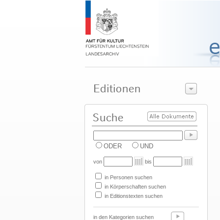
ODER
UND
von
bis
in Personen suchen
in Körperschaften suchen
in Editionstexten suchen
in den Kategorien suchen