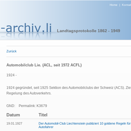
Home
|
Kontak
Landtagsprotokolle 1862 - 1949
Zurück
Automobilclub Lie. (ACL, seit 1972 ACFL)
1924 -
1924 gegründet, seit 1925 Sektion des Automobilclubs der Schweiz (ACS). Zi
Regelung des Autoverkehrs.
GND:
Permalink: K3679
Datum
Titel
19.01.1927
Der Automobil-Club Liechtenstein publiziert 10 goldene Regeln für
Autofahrer