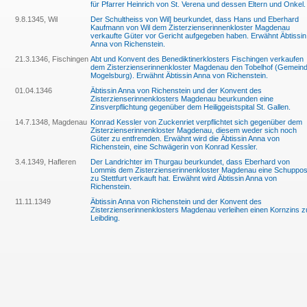
für Pfarrer Heinrich von St. Verena und dessen Eltern und Onkel.
9.8.1345, Wil
Der Schultheiss von Wil] beurkundet, dass Hans und Eberhard
Kaufmann von Wil dem Zisterzienserinnenkloster Magdenau
verkaufte Güter vor Gericht aufgegeben haben. Erwähnt Äbtissin
Anna von Richenstein.
21.3.1346, Fischingen
Abt und Konvent des Benediktinerklosters Fischingen verkaufen
dem Zisterzienserinnenkloster Magdenau den Tobelhof (Gemein
Mogelsburg). Erwähnt Äbtissin Anna von Richenstein.
01.04.1346
Äbtissin Anna von Richenstein und der Konvent des
Zisterzienserinnenklosters Magdenau beurkunden eine
Zinsverpflichtung gegenüber dem Heiliggeistspital St. Gallen.
14.7.1348, Magdenau
Konrad Kessler von Zuckenriet verpflichtet sich gegenüber dem
Zisterzienserinnenkloster Magdenau, diesem weder sich noch
Güter zu entfremden. Erwähnt wird die Äbtissin Anna von
Richenstein, eine Schwägerin von Konrad Kessler.
3.4.1349, Hafleren
Der Landrichter im Thurgau beurkundet, dass Eberhard von
Lommis dem Zisterzienserinnenkloster Magdenau eine Schuppo
zu Stettfurt verkauft hat. Erwähnt wird Äbtissin Anna von
Richenstein.
11.11.1349
Äbtissin Anna von Richenstein und der Konvent des
Zisterzienserinnenklosters Magdenau verleihen einen Kornzins z
Leibding.