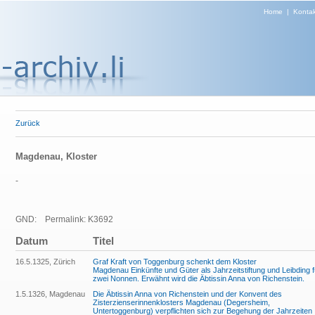
Home
|
Kontak
Zurück
Magdenau, Kloster
-
GND:
Permalink: K3692
Datum
Titel
16.5.1325, Zürich
Graf Kraft von Toggenburg schenkt dem Kloster
Magdenau Einkünfte und Güter als Jahrzeitstiftung und Leibding f
zwei Nonnen. Erwähnt wird die Äbtissin Anna von Richenstein.
1.5.1326, Magdenau
Die Äbtissin Anna von Richenstein und der Konvent des
Zisterzienserinnenklosters Magdenau (Degersheim,
Untertoggenburg) verpflichten sich zur Begehung der Jahrzeiten