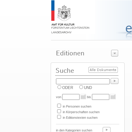
ODER
UND
von
bis
in Personen suchen
in Körperschaften suchen
in Editionstexten suchen
in den Kategorien suchen