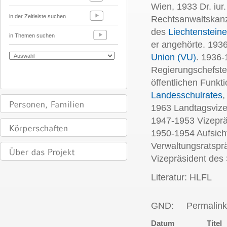
Wien, 1933 Dr. iur
in der Zeitleiste suchen
Rechtsanwaltskanz
des
Liechtenstein
in Themen suchen
er angehörte. 193
Union (VU)
. 1936-
Regierungschefstel
öffentlichen Funkt
Landesschulrates
,
1963 Landtagsvize
1947-1953 Vizeprä
1950-1954 Aufsich
Verwaltungsratspr
Vizepräsident des 
Literatur: HLFL
GND:
Permalink
Datum
Titel