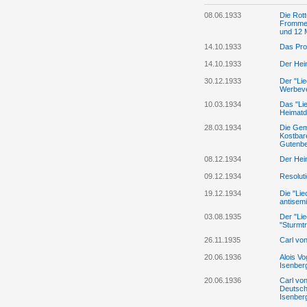
08.06.1933
Die Rott
Frommel
und 12 M
14.10.1933
Das Pro
14.10.1933
Der Heim
30.12.1933
Der "Lie
Werbeve
10.03.1934
Das "Lie
Heimatd
28.03.1934
Die Gem
Kostbar
Gutenbe
08.12.1934
Der Hei
09.12.1934
Resolut
19.12.1934
Die "Li
antisemi
03.08.1935
Der "Lie
"Sturmt
26.11.1935
Carl von
20.06.1936
Alois Vo
Isenber
20.06.1936
Carl vo
Deutsch
Isenber