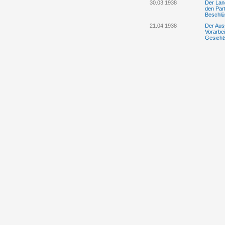
30.03.1938
Der Lan
den Part
Beschlü
21.04.1938
Der Aus
Vorarbei
Gesicht
29.04.1938
Liechten
Flüchtl
18.05.1938
Die Vate
Parteie
Liechten
25.05.1938
Der jüdi
Liechten
22.08.1938
Die Pol
Fluchthi
02.11.1938
Deutschl
stellen
09.12.1938
Die Regi
der Lan
Bilder d
13.12.1938
Die "Es
Dezembe
14.12.1938
Die Ver
freiem 
20.12.1938
Der Lan
20.12.1938
Die Regi
Greif ni