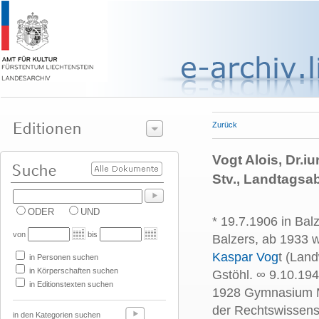
Zurück
Vogt Alois, Dr.i
Stv., Landtagsa
ODER
UND
* 19.7.1906 in Bal
von
bis
Balzers, ab 1933 
Kaspar Vog
t (Lan
in Personen suchen
in Körperschaften suchen
Gstöhl. ∞ 9.10.19
in Editionstexten suchen
1928 Gymnasium M
der Rechtswissensc
in den Kategorien suchen