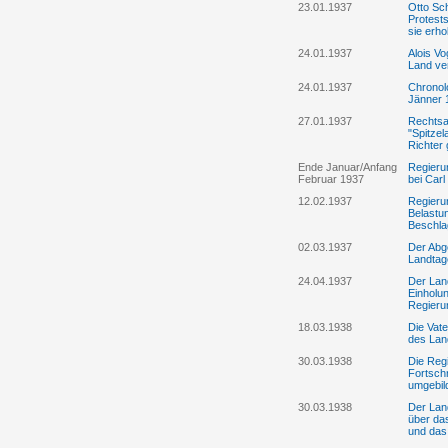
23.01.1937
Otto Sch
Protests
sie erh
24.01.1937
Alois Vo
Land ve
24.01.1937
Chronolo
Jänner 
27.01.1937
Rechtsa
"Spitzel
Richter
Ende Januar/Anfang
Regierun
Februar 1937
bei Car
12.02.1937
Regierun
Belastun
Beschla
02.03.1937
Der Abge
Landtag
24.04.1937
Der Land
Einholu
Regierun
18.03.1938
Die Vate
des Lan
30.03.1938
Die Reg
Fortschr
umgebil
30.03.1938
Der Lan
über da
und das