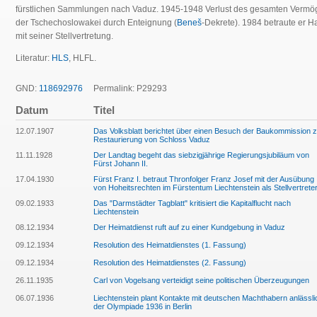
fürstlichen Sammlungen nach Vaduz. 1945-1948 Verlust des gesamten Vermö
der Tschechoslowakei durch Enteignung (
Beneš
-Dekrete). 1984 betraute er 
mit seiner Stellvertretung.
Literatur:
HLS
, HLFL.
GND:
118692976
Permalink: P29293
Datum
Titel
12.07.1907
Das Volksblatt berichtet über einen Besuch der Baukommission z
Restaurierung von Schloss Vaduz
11.11.1928
Der Landtag begeht das siebzigjährige Regierungsjubiläum von
Fürst Johann II.
17.04.1930
Fürst Franz I. betraut Thronfolger Franz Josef mit der Ausübung
von Hoheitsrechten im Fürstentum Liechtenstein als Stellvertrete
09.02.1933
Das "Darmstädter Tagblatt" kritisiert die Kapitalflucht nach
Liechtenstein
08.12.1934
Der Heimatdienst ruft auf zu einer Kundgebung in Vaduz
09.12.1934
Resolution des Heimatdienstes (1. Fassung)
09.12.1934
Resolution des Heimatdienstes (2. Fassung)
26.11.1935
Carl von Vogelsang verteidigt seine politischen Überzeugungen
06.07.1936
Liechtenstein plant Kontakte mit deutschen Machthabern anlässli
der Olympiade 1936 in Berlin