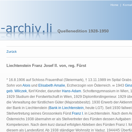
Home
|
Kontak
Quellenedition 1928-1950
Zurück
Liechtenstein Franz Josef II. von, reg. Fürst
* 16.8.1906 auf Schloss Frauenthal (Steiermark), † 13.11.1989 im Spital Grabs
Sohn von
Alois
und
Elisabeth Amalie
, Erzherzogin von Österreich. ∞ 1943
Gin
geb. Wilczek
, fünf Kinder, darunter
Hans-Adam
. Schottengymnasium in Wien, 
1929 Studium der Forstwirtschaft in Wien, 1929 Diplomforstingenieur. 1929 ü
die Verwaltung der fürstlichen Güter (Majoratsbesitz). 1930 Erwerb der Aktien
der Bank in Liechtenstein (
Bank in Liechtenstein
, heute LGT). Seit 1930 fallwe
Stellvertretung seines Grossonkels Fürst
Franz I.
in Liechtenstein. Nach dem A
Österreichs 1938 übernahm er als Stellvertreter des Fürsten dessen Aufgaben
Kompetenzen. Nach dem kurz darauf erfolgten Ableben des Fürsten Franz I. fol
diesem als Landesfürst. Ab 1938 ständiger Wohnsitz in Vaduz. 1944/45 Überf