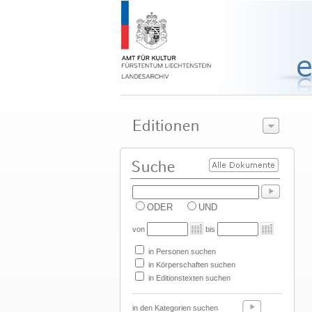
ODER
UND
von
bis
in Personen suchen
in Körperschaften suchen
in Editionstexten suchen
in den Kategorien suchen