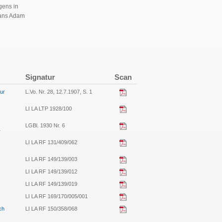
gens in
Hans Adam
Signatur
Scan
ur
L.Vo. Nr. 28, 12.7.1907, S. 1
LI LA LTP 1928/100
LGBl. 1930 Nr. 6
r
LI LA RF 131/409/062
LI LA RF 149/139/003
LI LA RF 149/139/012
LI LA RF 149/139/019
LI LA RF 169/170/005/001
ch
LI LA RF 150/358/068