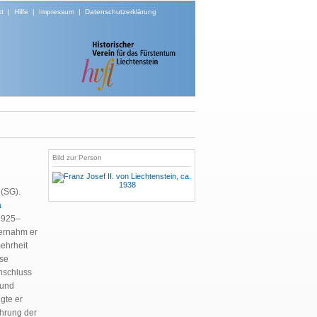
t
|
Hilfe
|
Impressum
|
Datenschutzerklärung
Bild zur Person
 (SG).
a
1925–
bernahm er
mehrheit
ise
nschluss
 und
gte er
ührung der