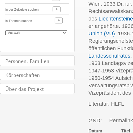
Wien, 1933 Dr. iur
in der Zeitleiste suchen
Rechtsanwaltskanz
des
Liechtenstein
in Themen suchen
er angehörte. 193
Union (VU)
. 1936-
Regierungschefstel
öffentlichen Funkt
Landesschulrates
,
1963 Landtagsvize
1947-1953 Vizeprä
1950-1954 Aufsich
Verwaltungsratspr
Vizepräsident des 
Literatur: HLFL
GND:
Permalink
Datum
Titel