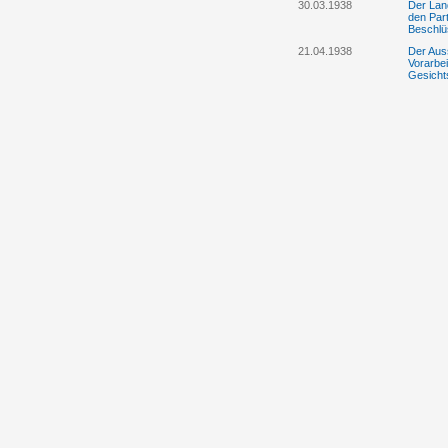
30.03.1938
Der Lan
den Part
Beschlü
21.04.1938
Der Aus
Vorarbei
Gesicht
29.04.1938
Liechten
Flüchtl
18.05.1938
Die Vate
Parteie
Liechten
25.05.1938
Der jüdi
Liechten
22.08.1938
Die Pol
Fluchthi
02.11.1938
Deutschl
stellen
09.12.1938
Die Regi
der Lan
Bilder d
13.12.1938
Die "Es
Dezembe
14.12.1938
Die Ver
freiem 
20.12.1938
Die Regi
Greif ni
20.12.1938
Der Lan