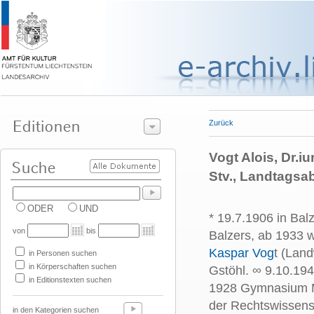
Zurück
Vogt Alois, Dr.i
Stv., Landtagsa
ODER
UND
* 19.7.1906 in Bal
von
bis
Balzers, ab 1933 
Kaspar Vog
t (Lan
in Personen suchen
in Körperschaften suchen
Gstöhl. ∞ 9.10.19
in Editionstexten suchen
1928 Gymnasium M
der Rechtswissensc
in den Kategorien suchen