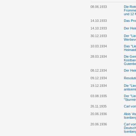
08.06.1933
Die Rott
Frommel
und 12 M
14.10.1933
Das Pro
14.10.1933
Der Heim
30.12.1933
Der "Lie
Werbeve
10.03.1934
Das "Lie
Heimatd
28.03.1934
Die Gem
Kostbar
Gutenbe
08.12.1934
Der Hei
09.12.1934
Resolut
19.12.1934
Die "Li
antisemi
03.08.1935
Der "Lie
"Sturmt
26.11.1935
Carl von
20.06.1936
Alois Vo
Isenber
20.06.1936
Carl vo
Deutsch
Isenber