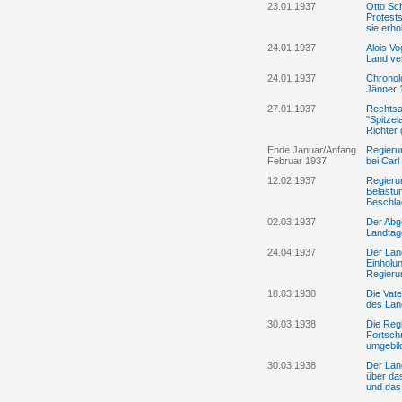
23.01.1937
Otto Sch
Protests
sie erh
24.01.1937
Alois Vo
Land ve
24.01.1937
Chronolo
Jänner 
27.01.1937
Rechtsa
"Spitzel
Richter
Ende Januar/Anfang
Regierun
Februar 1937
bei Car
12.02.1937
Regierun
Belastun
Beschla
02.03.1937
Der Abge
Landtag
24.04.1937
Der Land
Einholu
Regierun
18.03.1938
Die Vate
des Lan
30.03.1938
Die Reg
Fortschr
umgebil
30.03.1938
Der Lan
über da
und das