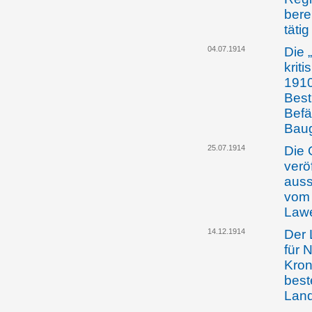
bere
tätig
04.07.1914
Die 
krit
1910
Best
Befä
Bau
25.07.1914
Die 
verö
auss
vom 
Law
14.12.1914
Der 
für 
Kron
best
Lan