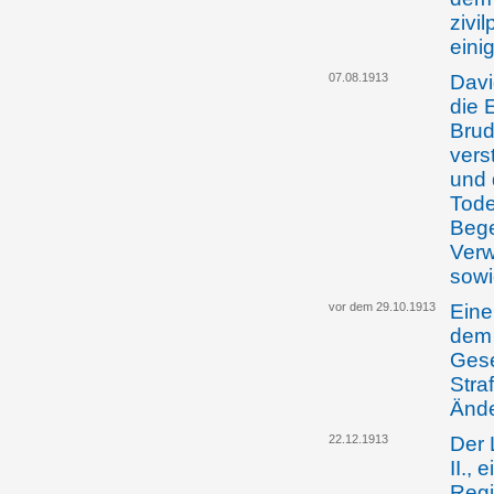
zivi
eini
07.08.1913
Davi
die 
Brud
vers
und
Tode
Bege
Verw
sowi
vor dem 29.10.1913
Eine
dem 
Gese
Stra
Änd
22.12.1913
Der 
II.,
Regi