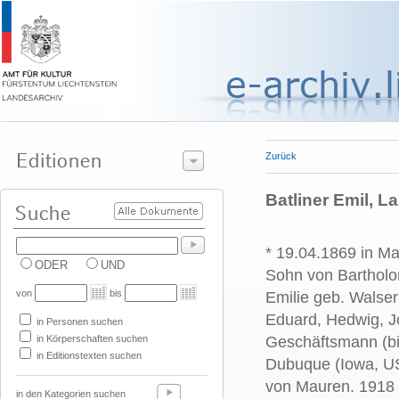
Zurück
Batliner Emil, 
* 19.04.1869 in M
ODER
UND
Sohn von Bartholo
von
bis
Emilie geb. Walser 
Eduard, Hedwig, Jo
in Personen suchen
in Körperschaften suchen
Geschäftsmann (bi
in Editionstexten suchen
Dubuque (Iowa, U
von Mauren. 1918
in den Kategorien suchen