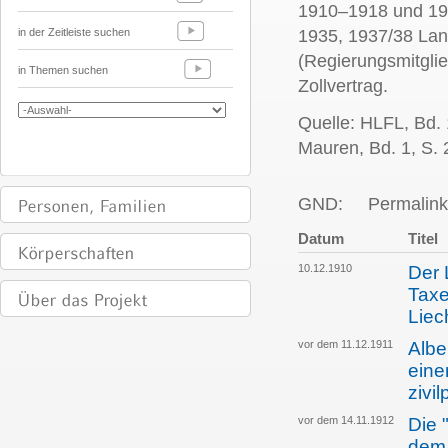
1910–1918 und 19
in der Zeitleiste suchen
1935, 1937/38 Land
(Regierungsmitglie
in Themen suchen
Zollvertrag.
Quelle: HLFL, Bd.
Mauren, Bd. 1, S. 
GND:
Permalink
Datum
Titel
10.12.1910
Der 
Taxe
Liec
vor dem 11.12.1911
Albe
eine
zivi
vor dem 14.11.1912
Die 
dem 