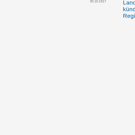
30.10.1917
Land
künd
Regi
Einf
gehe
vor dem 27.12.1917
Die 
Land
Regi
Abän
Lan
31.12.1917
Die 
Abän
Land
Land
und
31.12.1917
Der 
Regi
Krie
Ver