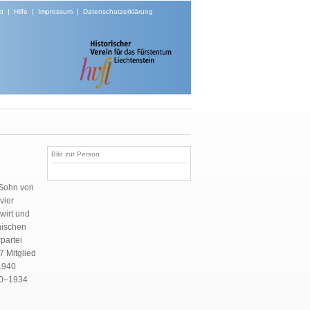
t
|
Hilfe
|
Impressum
|
Datenschutzerklärung
Bild zur Person
 Sohn von
vier
wirt und
nischen
partei
 Mitglied
1940
30–1934