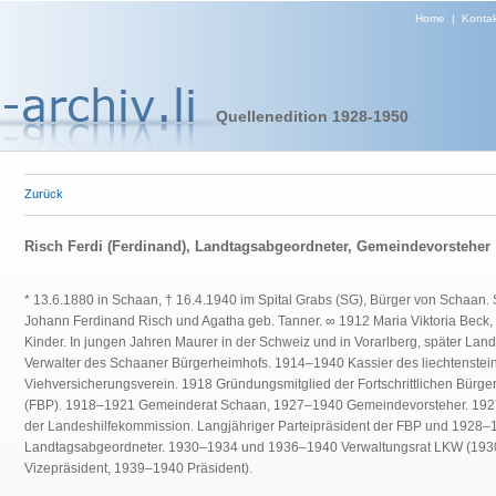
Home
|
Kontak
Quellenedition 1928-1950
Zurück
Risch Ferdi (Ferdinand), Landtagsabgeordneter, Gemeindevorsteher
* 13.6.1880 in Schaan, † 16.4.1940 im Spital Grabs (SG), Bürger von Schaan.
Johann Ferdinand Risch und Agatha geb. Tanner. ∞ 1912 Maria Viktoria Beck, 
Kinder. In jungen Jahren Maurer in der Schweiz und in Vorarlberg, später Land
Verwalter des Schaaner Bürgerheimhofs. 1914–1940 Kassier des liechtenstei
Viehversicherungsverein. 1918 Gründungsmitglied der Fortschrittlichen Bürger
(FBP). 1918–1921 Gemeinderat Schaan, 1927–1940 Gemeindevorsteher. 1927
der Landeshilfekommission. Langjähriger Parteipräsident der FBP und 1928–
Landtagsabgeordneter. 1930–1934 und 1936–1940 Verwaltungsrat LKW (19
Vizepräsident, 1939–1940 Präsident).