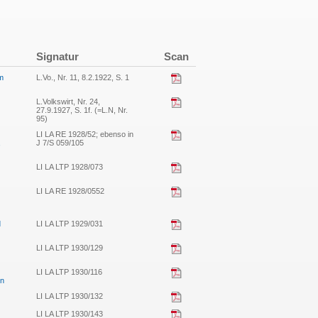
Signatur
Scan
om
L.Vo., Nr. 11, 8.2.1922, S. 1
L.Volkswirt, Nr. 24,
27.9.1927, S. 1f. (=L.N, Nr.
95)
LI LA RE 1928/52; ebenso in
,
J 7/S 059/105
LI LA LTP 1928/073
LI LA RE 1928/0552
d
LI LA LTP 1929/031
LI LA LTP 1930/129
LI LA LTP 1930/116
en
LI LA LTP 1930/132
LI LA LTP 1930/143