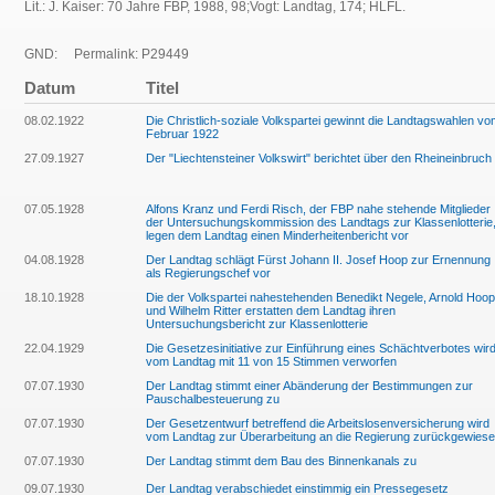
Lit.: J. Kaiser: 70 Jahre FBP, 1988, 98;Vogt: Landtag, 174; HLFL.
GND:
Permalink: P29449
Datum
Titel
08.02.1922
Die Christlich-soziale Volkspartei gewinnt die Landtagswahlen v
Februar 1922
27.09.1927
Der "Liechtensteiner Volkswirt" berichtet über den Rheineinbruch
07.05.1928
Alfons Kranz und Ferdi Risch, der FBP nahe stehende Mitglieder
der Untersuchungskommission des Landtags zur Klassenlotterie
legen dem Landtag einen Minderheitenbericht vor
04.08.1928
Der Landtag schlägt Fürst Johann II. Josef Hoop zur Ernennung
als Regierungschef vor
18.10.1928
Die der Volkspartei nahestehenden Benedikt Negele, Arnold Hoop
und Wilhelm Ritter erstatten dem Landtag ihren
Untersuchungsbericht zur Klassenlotterie
22.04.1929
Die Gesetzesinitiative zur Einführung eines Schächtverbotes wir
vom Landtag mit 11 von 15 Stimmen verworfen
07.07.1930
Der Landtag stimmt einer Abänderung der Bestimmungen zur
Pauschalbesteuerung zu
07.07.1930
Der Gesetzentwurf betreffend die Arbeitslosenversicherung wird
vom Landtag zur Überarbeitung an die Regierung zurückgewies
07.07.1930
Der Landtag stimmt dem Bau des Binnenkanals zu
09.07.1930
Der Landtag verabschiedet einstimmig ein Pressegesetz