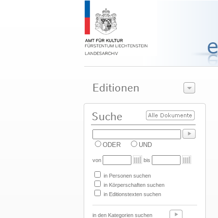
ODER
UND
von
bis
in Personen suchen
in Körperschaften suchen
in Editionstexten suchen
in den Kategorien suchen