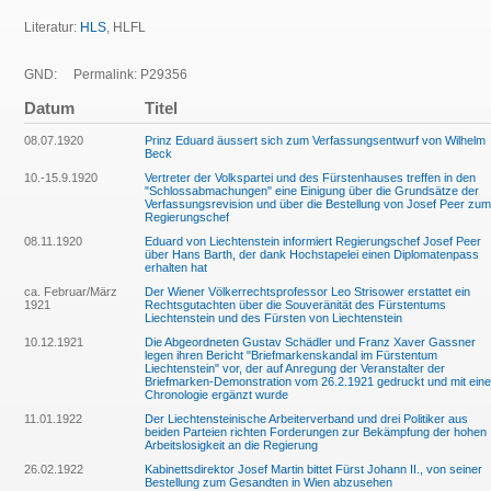
Literatur:
HLS
, HLFL
GND:
Permalink: P29356
Datum
Titel
08.07.1920
Prinz Eduard äussert sich zum Verfassungsentwurf von Wilhelm
Beck
10.-15.9.1920
Vertreter der Volkspartei und des Fürstenhauses treffen in den
"Schlossabmachungen" eine Einigung über die Grundsätze der
Verfassungsrevision und über die Bestellung von Josef Peer zum
Regierungschef
08.11.1920
Eduard von Liechtenstein informiert Regierungschef Josef Peer
über Hans Barth, der dank Hochstapelei einen Diplomatenpass
erhalten hat
ca. Februar/März
Der Wiener Völkerrechtsprofessor Leo Strisower erstattet ein
1921
Rechtsgutachten über die Souveränität des Fürstentums
Liechtenstein und des Fürsten von Liechtenstein
10.12.1921
Die Abgeordneten Gustav Schädler und Franz Xaver Gassner
legen ihren Bericht "Briefmarkenskandal im Fürstentum
Liechtenstein" vor, der auf Anregung der Veranstalter der
Briefmarken-Demonstration vom 26.2.1921 gedruckt und mit eine
Chronologie ergänzt wurde
11.01.1922
Der Liechtensteinische Arbeiterverband und drei Politiker aus
beiden Parteien richten Forderungen zur Bekämpfung der hohen
Arbeitslosigkeit an die Regierung
26.02.1922
Kabinettsdirektor Josef Martin bittet Fürst Johann II., von seiner
Bestellung zum Gesandten in Wien abzusehen