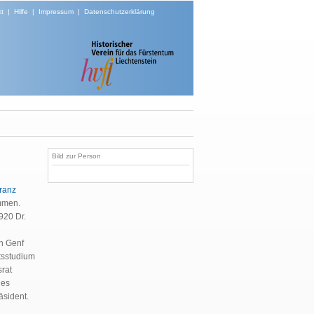
t
|
Hilfe
|
Impressum
|
Datenschutzerklärung
Bild zur Person
ranz
mmen.
920 Dr.
in Genf
tsstudium
srat
des
äsident.