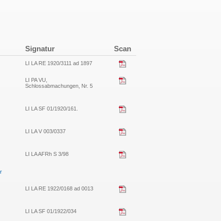
Signatur
Scan
LI LA RE 1920/3111 ad 1897
LI PA VU,
Schlossabmachungen, Nr. 5
LI LA SF 01/1920/161.
LI LA V 003/0337
LI LA AFRh S 3/98
r
LI LA RE 1922/0168 ad 0013
LI LA SF 01/1922/034