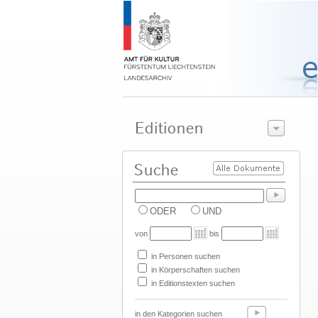
ODER
UND
von
bis
in Personen suchen
in Körperschaften suchen
in Editionstexten suchen
in den Kategorien suchen