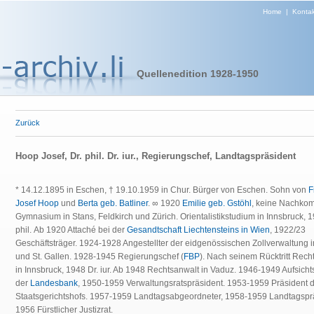
Home
|
Kontak
Quellenedition 1928-1950
Zurück
Hoop Josef, Dr. phil. Dr. iur., Regierungschef, Landtagspräsident
* 14.12.1895 in Eschen, † 19.10.1959 in Chur. Bürger von Eschen. Sohn von
F
Josef Hoop
und
Berta geb. Batliner
. ∞ 1920
Emilie geb. Gstöhl
, keine Nachko
Gymnasium in Stans, Feldkirch und Zürich. Orientalistikstudium in Innsbruck, 1
phil. Ab 1920 Attaché bei der
Gesandtschaft Liechtensteins in Wien
, 1922/23
Geschäftsträger. 1924-1928 Angestellter der eidgenössischen Zollverwaltung 
und St. Gallen. 1928-1945 Regierungschef (
FBP
). Nach seinem Rücktritt Rech
in Innsbruck, 1948 Dr. iur. Ab 1948 Rechtsanwalt in Vaduz. 1946-1949 Aufsicht
der
Landesbank
, 1950-1959 Verwaltungsratspräsident. 1953-1959 Präsident 
Staatsgerichtshofs. 1957-1959 Landtagsabgeordneter, 1958-1959 Landtagspr
1956 Fürstlicher Justizrat.