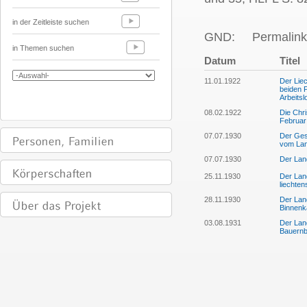
in der Zeitleiste suchen
GND:
Permalink
in Themen suchen
Datum
Titel
11.01.1922
Der Liec
beiden 
Arbeitsl
08.02.1922
Die Chri
Februar
07.07.1930
Der Ges
vom Lan
07.07.1930
Der Lan
25.11.1930
Der Land
liechten
28.11.1930
Der Lan
Binnenk
03.08.1931
Der Land
Bauernb