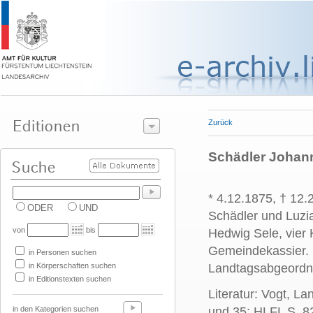
Zurück
Schädler Johann
* 4.12.1875, † 12
ODER
UND
Schädler und Luzi
von
bis
Hedwig Sele, vier
Gemeindekassier. 
in Personen suchen
in Körperschaften suchen
Landtagsabgeordne
in Editionstexten suchen
Literatur: Vogt, La
in den Kategorien suchen
und 35; HLFL S. 8