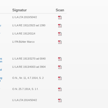
Signatur
Scan
LI LA LTA 1910/S04/2
u
LI LA RE 1911/2923 ad 1390
r
LI LA RE 1912/0114
LI PA Bühler Marco
es
LI LA RE 1913/3270 ad 0040
en
LI LA RE 1913/4003 ad 3904
ol
ng
O.N., Nr. 11, 4.7.1914, S. 2
d
r
O.N. 25.7.1914, S. 1 f.
LI LA LTA 1914/S04/2