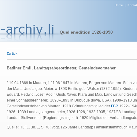
Home
|
Kontak
Quellenedition 1928-1950
Zurück
Batliner Emil, Landtagsabgeordneter, Gemeindevorsteher
* 19.04.1869 in Mauren, † 11.06.1947 in Mauren, Bürger von Mauren. Sohn vo
der Maria Ursula geb. Meier. ∞ 1893 Emilie geb. Walser (1872-1955). Kinder: Is
Eduard, Hedwig, Josef, Adolf, Gusti, Xaver, Klara und Max. Landwirt und Gesc
einer Schnapsbrennerei). 1890–1893 in Dubuque (Iowa, USA). 1909–1918 u
Gemeindevorsteher von Mauren. 1918 Gründungsmitglied der
FBP
. 1922–1940
1926–1939 Landtagsabgeordneter, 1926-1928, 1932-1935, 1937/38 Landtags
Landrat-Stellvertreter (Regierungsmitglied). 1920 Mitglied der Verhandlungsdel
Quelle: HLFL, Bd. 1, S. 70; Vogt, 125 Jahre Landtag; Familienstammbuch Maure