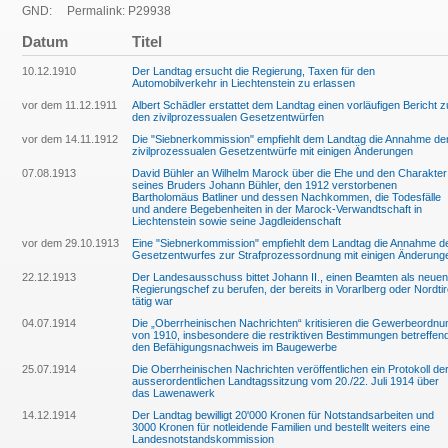
GND:
Permalink: P29938
Datum
Titel
10.12.1910
Der Landtag ersucht die Regierung, Taxen für den
Automobilverkehr in Liechtenstein zu erlassen
vor dem 11.12.1911
Albert Schädler erstattet dem Landtag einen vorläufigen Bericht z
den zivilprozessualen Gesetzentwürfen
vor dem 14.11.1912
Die "Siebnerkommission" empfiehlt dem Landtag die Annahme de
zivilprozessualen Gesetzentwürfe mit einigen Änderungen
07.08.1913
David Bühler an Wilhelm Marock über die Ehe und den Charakter
seines Bruders Johann Bühler, den 1912 verstorbenen
Bartholomäus Batliner und dessen Nachkommen, die Todesfälle
und andere Begebenheiten in der Marock-Verwandtschaft in
Liechtenstein sowie seine Jagdleidenschaft
vor dem 29.10.1913
Eine "Siebnerkommission" empfiehlt dem Landtag die Annahme d
Gesetzentwurfes zur Strafprozessordnung mit einigen Änderung
22.12.1913
Der Landesausschuss bittet Johann II., einen Beamten als neuen
Regierungschef zu berufen, der bereits in Vorarlberg oder Nordtir
tätig war
04.07.1914
Die „Oberrheinischen Nachrichten“ kritisieren die Gewerbeordnu
von 1910, insbesondere die restriktiven Bestimmungen betreffen
den Befähigungsnachweis im Baugewerbe
25.07.1914
Die Oberrheinischen Nachrichten veröffentlichen ein Protokoll de
ausserordentlichen Landtagssitzung vom 20./22. Juli 1914 über
das Lawenawerk
14.12.1914
Der Landtag bewilligt 20'000 Kronen für Notstandsarbeiten und
3000 Kronen für notleidende Familien und bestellt weiters eine
Landesnotstandskommission