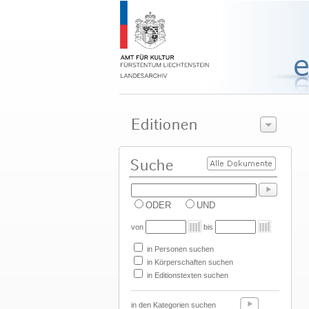
ODER
UND
von
bis
in Personen suchen
in Körperschaften suchen
in Editionstexten suchen
in den Kategorien suchen