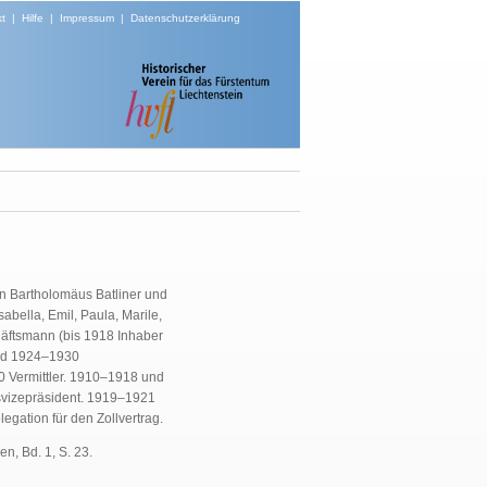
t
|
Hilfe
|
Impressum
|
Datenschutzerklärung
n Bartholomäus Batliner und
abella, Emil, Paula, Marile,
häftsmann (bis 1918 Inhaber
nd 1924–1930
 Vermittler. 1910–1918 und
vizepräsident. 1919–1921
egation für den Zollvertrag.
n, Bd. 1, S. 23.