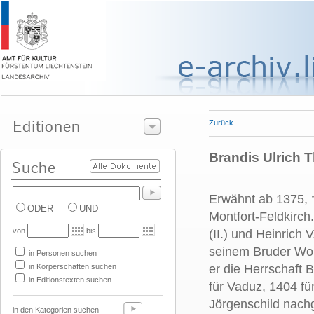
Zurück
Brandis Ulrich T
Erwähnt ab 1375, 
ODER
UND
Montfort-Feldkirch
von
bis
(II.) und Heinrich
seinem Bruder Wol
in Personen suchen
in Körperschaften suchen
er die Herrschaft
in Editionstexten suchen
für Vaduz, 1404 fü
Jörgenschild nach
in den Kategorien suchen