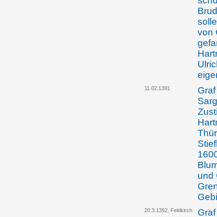
schü
Brud
soll
von 
gefa
Hart
Ulri
eige
11.02.1391
Graf
Sarg
Zust
Hart
Thür
Stie
1600
Blum
und 
Gren
Gebi
20.3.1392, Feldkirch
Graf