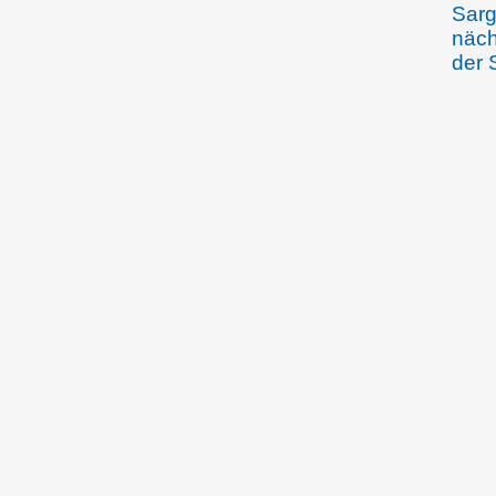
Sarg
näch
der 
komm
ob er
Herr
alle
Hart
von 
die 
Jagd
Zwischen 20.3.1392
Brie
und 23.1.1397
Junk
von 
Vere
Graf
getr
24.12.1392
457 
Schw