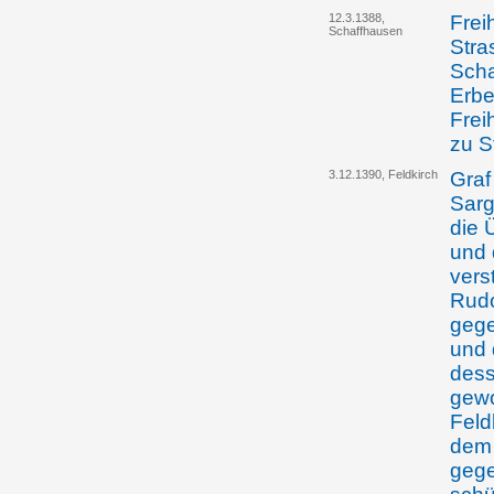
12.3.1388,
Frei
Schaffhausen
Stra
Scha
Erbe
Frei
zu S
3.12.1390, Feldkirch
Graf
Sarg
die 
und 
vers
Rudo
gege
und 
dess
gewo
Feld
dem 
gege