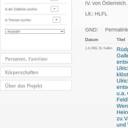
IV. von Österreich
in der Zeitleiste suchen
Lit.: HLFL
in Themen suchen
GND:
Permalink
Datum
Titel
1.4.1365, St. Gallen
Rüdg
Gall
ents
Ulri
klös
Ulri
ents
u.a.
Feld
Wer
Hein
zu V
und 