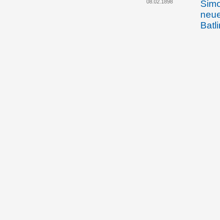
08.02.1898
Simo
neue
Batl
Tode
Kirc
des 
troc
Geld
Joha
Gehr
26.12.1901
Simo
Tod 
Rugg
Baum
Kreb
Mart
Januar 1902
Kath
über
Neff
Tode