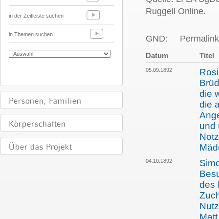
Ruggell Online.
in der Zeitleiste suchen
in Themen suchen
GND:
Permalink
Datum
Titel
05.09.1892
Rosi
Brüd
die 
die 
Ange
und 
Notz
Mäd
04.10.1892
Simo
Besu
des 
Zuch
Nutz
Matt