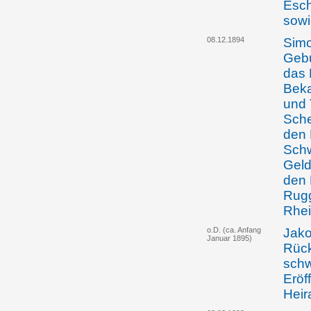
Esch
sowi
08.12.1894
Simo
Gebu
das 
Beka
und 
Sche
den 
Schw
Geld
den 
Rugg
Rhei
o.D. (ca. Anfang
Jako
Januar 1895)
Rück
schw
Eröf
Heir