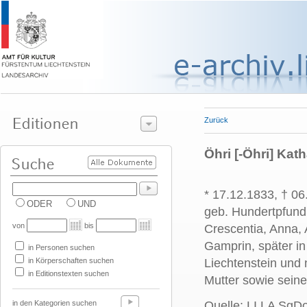
Zurück
Öhri [-Öhri] Kat
* 17.12.1833, † 06
ODER
UND
geb. Hundertpfund
von
bis
Crescentia, Anna, 
Gamprin, später i
in Personen suchen
in Körperschaften suchen
Liechtenstein und 
in Editionstexten suchen
Mutter sowie seine
in den Kategorien suchen
Quelle: LI LA SgD