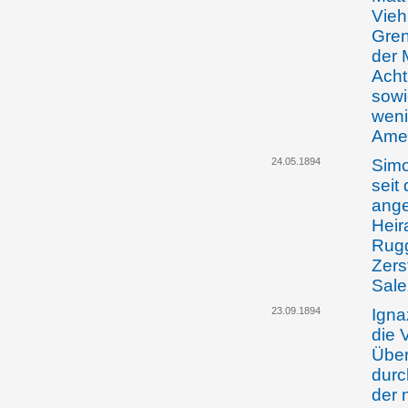
Vieh
Gren
der 
Acht
sowi
weni
Ame
24.05.1894
Simo
seit
ange
Heir
Rugg
Zers
Sale
23.09.1894
Igna
die 
Über
durc
der 