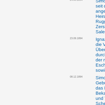
Simo
seit
ange
Heir
Rugg
Zers
Sale
23.09.1894
Igna
die 
Über
durc
der 
Esch
sowi
08.12.1894
Simo
Gebu
das 
Beka
und 
Sche