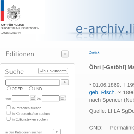
Zurück
Öhri [-Gstöhl] M
* 01.06.1869, † 19
ODER
UND
geb. Risch
. ∞ 189
von
bis
nach Spencer (Neb
in Personen suchen
Quelle: LI LA SgD
in Körperschaften suchen
in Editionstexten suchen
GND:
Permalink
in den Kategorien suchen