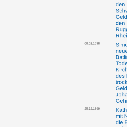
den 
Schw
Geld
den 
Rugg
Rhei
08.02.1898
Simo
neue
Batl
Tode
Kirc
des 
troc
Geld
Joha
Gehr
25.12.1899
Kath
mit 
die 