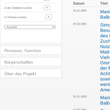
Datum
Titel
in der Zeitleiste suchen
01.01.1890
Mari
Balb
in Themen suchen
04.10.1892
Simo
Besu
des 
Zuch
Nutz
Matt
Vieh
Gren
der 
Acht
sowi
weni
Ame
01.01.1893
Mari
Balb
24.05.1894