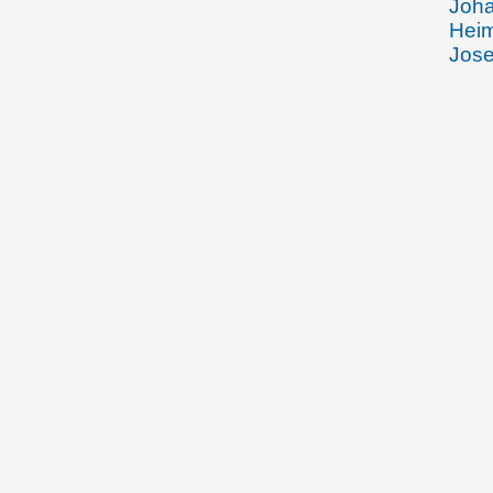
Joha
Heim
Jose
Stic
Schw
Rors
Esch
sowi
o.D. (um 1900)
Mart
Balb
30.12.1900
Kath
über
Bren
Vate
Tode
Esch
ca. 1901
Kath
über
Pfar