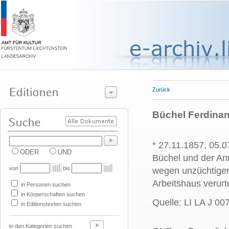
Zurück
Büchel Ferdina
* 27.11.1857, 05.
ODER
UND
Büchel und der An
von
bis
wegen unzüchtigen
Arbeitshaus verurt
in Personen suchen
in Körperschaften suchen
Quelle: LI LA J 00
in Editionstexten suchen
in den Kategorien suchen