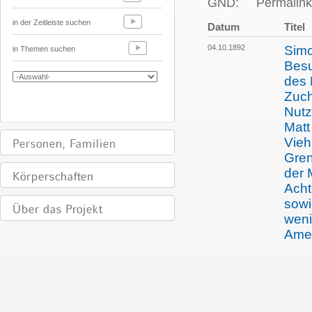
GND:
Permalink
in der Zeitleiste suchen
Datum
Titel
04.10.1892
Simo
in Themen suchen
Besu
des 
Zuch
Nutz
Matt
Vieh
Gren
der 
Acht
sowi
weni
Ame