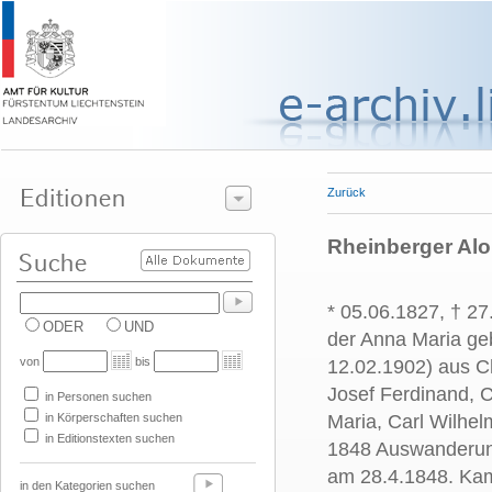
Zurück
Rheinberger Alo
* 05.06.1827, † 2
ODER
UND
der Anna Maria ge
von
bis
12.02.1902) aus C
Josef Ferdinand, C
in Personen suchen
in Körperschaften suchen
Maria, Carl Wilhe
in Editionstexten suchen
1848 Auswanderung 
am 28.4.1848. Kam 
in den Kategorien suchen