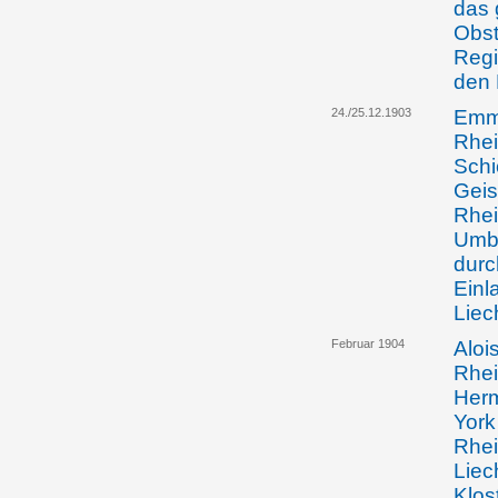
das 
Obst
Regi
den 
24./25.12.1903
Emma
Rhei
Schi
Geis
Rhei
Umba
durc
Einl
Liec
Februar 1904
Aloi
Rhei
Herm
York
Rhei
Liec
Klos