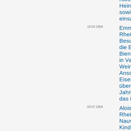
Hein
sowi
eins
19.03.1904
Emma
Rhei
Besu
die 
Bie
in V
Wein
Ansc
Eise
über
Jahr
das 
04.07.1904
Aloi
Rhei
Nauv
Kind