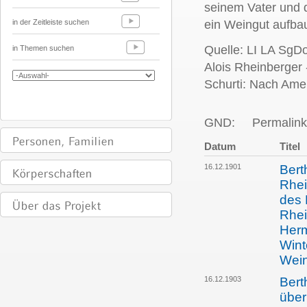
seinem Vater und d
in der Zeitleiste suchen
ein Weingut aufbau
Quelle: LI LA SgD
in Themen suchen
Alois Rheinberger -
Schurti: Nach Ame
GND:
Permalink
Datum
Titel
16.12.1901
Bert
Rhei
des 
Rhei
Herm
Wint
Wein
16.12.1903
Bert
über