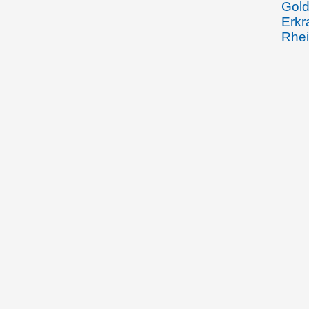
Gold
Erkr
Rhei
des 
im J
12.08.1904
Emma
Rhei
Joha
Gebe
Beha
Wein
den 
Arbe
Spoe
Fran
Wied
Vadu
Wied
durc
Zuse