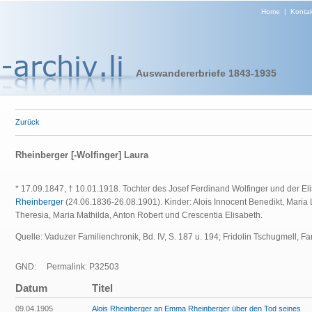
Home
|
Kontak
Auswandererbriefe 1843-1935
Zurück
Rheinberger [-Wolfinger] Laura
* 17.09.1847, † 10.01.1918. Tochter des Josef Ferdinand Wolfinger und der El
Rheinberger
(24.06.1836-26.08.1901). Kinder: Alois Innocent Benedikt, Maria 
Theresia, Maria Mathilda, Anton Robert und Crescentia Elisabeth.
Quelle: Vaduzer Familienchronik, Bd. IV, S. 187 u. 194; Fridolin Tschugmell, F
GND:
Permalink: P32503
Datum
Titel
09.04.1905
Alois Rheinberger an Emma Rheinberger über den Tod seines