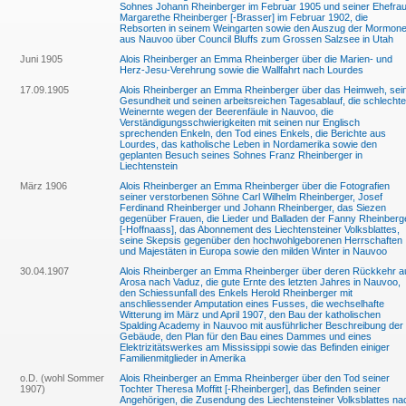
Sohnes Johann Rheinberger im Februar 1905 und seiner Ehefra
Margarethe Rheinberger [-Brasser] im Februar 1902, die
Rebsorten in seinem Weingarten sowie den Auszug der Mormon
aus Nauvoo über Council Bluffs zum Grossen Salzsee in Utah
Juni 1905
Alois Rheinberger an Emma Rheinberger über die Marien- und
Herz-Jesu-Verehrung sowie die Wallfahrt nach Lourdes
17.09.1905
Alois Rheinberger an Emma Rheinberger über das Heimweh, sei
Gesundheit und seinen arbeitsreichen Tagesablauf, die schlechte
Weinernte wegen der Beerenfäule in Nauvoo, die
Verständigungsschwierigkeiten mit seinen nur Englisch
sprechenden Enkeln, den Tod eines Enkels, die Berichte aus
Lourdes, das katholische Leben in Nordamerika sowie den
geplanten Besuch seines Sohnes Franz Rheinberger in
Liechtenstein
März 1906
Alois Rheinberger an Emma Rheinberger über die Fotografien
seiner verstorbenen Söhne Carl Wilhelm Rheinberger, Josef
Ferdinand Rheinberger und Johann Rheinberger, das Siezen
gegenüber Frauen, die Lieder und Balladen der Fanny Rheinberg
[-Hoffnaass], das Abonnement des Liechtensteiner Volksblattes,
seine Skepsis gegenüber den hochwohlgeborenen Herrschaften
und Majestäten in Europa sowie den milden Winter in Nauvoo
30.04.1907
Alois Rheinberger an Emma Rheinberger über deren Rückkehr a
Arosa nach Vaduz, die gute Ernte des letzten Jahres in Nauvoo,
den Schiessunfall des Enkels Herold Rheinberger mit
anschliessender Amputation eines Fusses, die wechselhafte
Witterung im März und April 1907, den Bau der katholischen
Spalding Academy in Nauvoo mit ausführlicher Beschreibung der
Gebäude, den Plan für den Bau eines Dammes und eines
Elektrizitätswerkes am Mississippi sowie das Befinden einiger
Familienmitglieder in Amerika
o.D. (wohl Sommer
Alois Rheinberger an Emma Rheinberger über den Tod seiner
1907)
Tochter Theresa Moffitt [-Rheinberger], das Befinden seiner
Angehörigen, die Zusendung des Liechtensteiner Volksblattes na