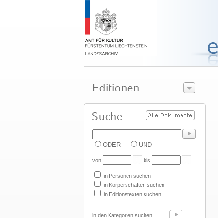
ODER
UND
von
bis
in Personen suchen
in Körperschaften suchen
in Editionstexten suchen
in den Kategorien suchen