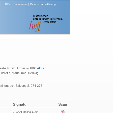
t
|
Hilfe
|
Impressum
|
Datenschutzerklärung
isabeth geb. Atzger. ∞ 1866
Alois
Lucretia, Maria Irma, Hedwig
amilienbuch Balzers, S. 274-275.
Signatur
Scan
LI LA AFRh Ha 17/04