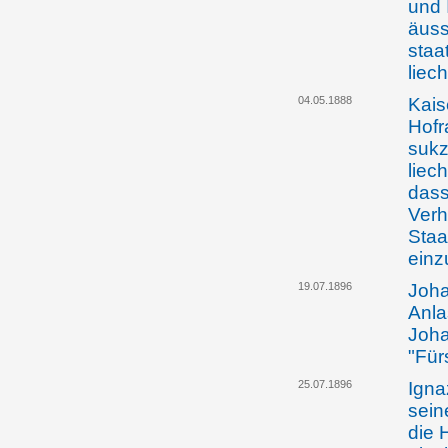
und 
äuss
staa
liec
04.05.1888
Kais
Hofr
sukz
liec
dass
Verh
Staa
einz
19.07.1896
Joha
Anla
Joha
"Für
25.07.1896
Igna
sein
die 