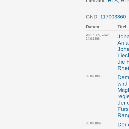
Literatur:
HLS
; HL
GND:
117003360
P
Datum
Titel
Verf. 1885, komp.
Joha
24.6.1896
Anla
Joha
Liec
die 
Rhei
02.06.1886
Dem 
wird
Mitg
regi
der 
Fürs
Rang
03.08.1887
Der 