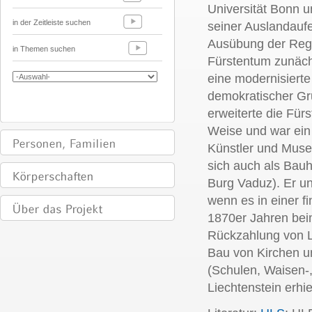
Universität Bonn 
in der Zeitleiste suchen
seiner Auslandaufen
Ausübung der Regi
in Themen suchen
Fürstentum zunächs
eine modernisierte
demokratischer Gru
erweiterte die Fü
Weise und war ein
Künstler und Mus
sich auch als Bauh
Burg Vaduz). Er un
wenn es in einer fi
1870er Jahren bei
Rückzahlung von L
Bau von Kirchen un
(Schulen, Waisen-
Liechtenstein erhi