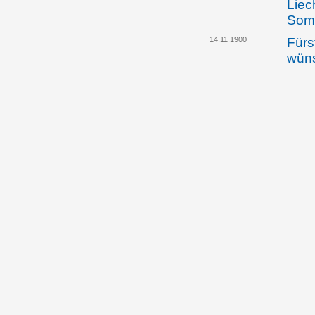
Liec
Somm
14.11.1900
Fürs
wüns
unga
Klar
zwis
Liec
dem 
zwis
und 
freu
bes
29.11.1900
Der 
Ausw
Rich
Bezi
und 
freu