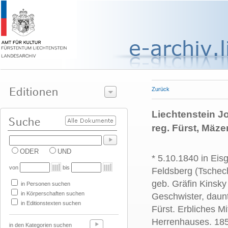
Zurück
Liechtenstein Jo
reg. Fürst, Mäze
ODER
UND
* 5.10.1840 in Eis
von
bis
Feldsberg (Tschec
geb. Gräfin Kinsky
in Personen suchen
in Körperschaften suchen
Geschwister, daun
in Editionstexten suchen
Fürst. Erbliches Mi
Herrenhauses. 185
in den Kategorien suchen