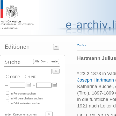
Zurück
Hartmann Julius
* 23.2.1873 in Va
ODER
UND
Joseph Hartmann
von
bis
Katharina Büchel, 
(Tirol), 1897-1899
in Personen suchen
in Körperschaften suchen
in die fürstliche 
in Editionstexten suchen
1921 auch Leiter 
in den Kategorien suchen
Lit.: L.Vo. 22.12.