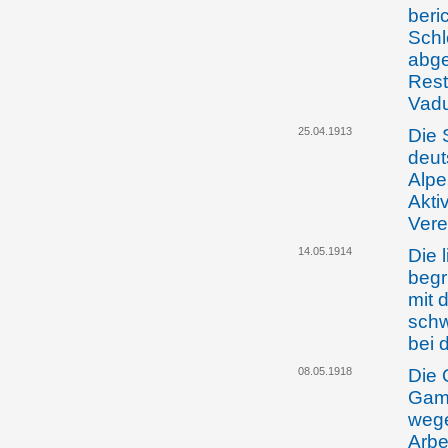
beri
Schl
abg
Rest
Vadu
25.04.1913
Die 
deut
Alpe
Akti
Vere
14.05.1914
Die 
begr
mit 
schw
bei 
08.05.1918
Die 
Gamp
weg
Arbe