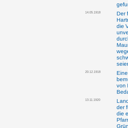
gefu
14.05.1918
Der 
Hart
die 
unve
durc
Maur
wege
schw
seie
20.12.1918
Eine
bemü
von 
Beda
13.11.1920
Land
der 
die 
Pfar
Grün