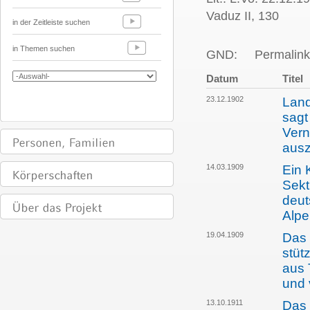
Vaduz II, 130
in der Zeitleiste suchen
in Themen suchen
GND:
Permalink
Datum
Titel
23.12.1902
Land
sagt
Vern
aus
14.03.1909
Ein 
Sekt
deut
Alpe
19.04.1909
Das 
stüt
aus 
und 
13.10.1911
Das 