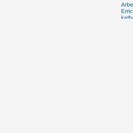
Arbe
Erri
kath
die 
Verf
ande
18.04.1921
Jose
Regi
den 
20.05.1921
Regi
unte
Liec
Arbe
um d
Arbe
Fina
Stra
04.06.1921
Zur 
fina