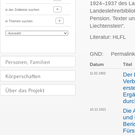
1924–1937 des La
in der Zeitleiste suchen
Landeslehrerbiblio
Pension. Texter u
in Themen suchen
Liechtenstein".
Literatur: HLFL
GND:
Permalink
Datum
Titel
11.02.1902
Der 
Verb
erst
Ergä
durc
10.12.1921
Die 
und 
Beri
Fürs