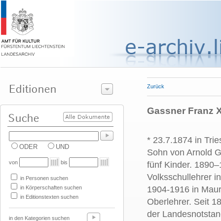
Zurück
Gassner Franz X
* 23.7.1874 in Tri
ODER
UND
Sohn von Arnold G
von
bis
fünf Kinder. 1890
Volksschullehrer i
in Personen suchen
in Körperschaften suchen
1904-1916 in Maur
in Editionstexten suchen
Oberlehrer. Seit 18
der Landesnotstan
in den Kategorien suchen