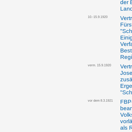
der 
Lan
10.-15.9.1920
Vert
Fürs
"Sch
Eini
Verf
Best
Regi
verm. 15.9.1920
Vertr
Jose
zusä
Erge
"Sch
vor dem 8.3.1921
FBP
bean
Volk
vorl
als 