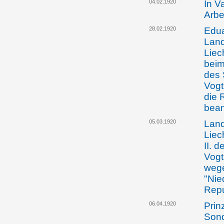
04.02.1920
In V
Arbe
28.02.1920
Edua
Land
Liec
beim
des 
Vogt
die 
bean
05.03.1920
Land
Liec
II. 
Vogt
wege
"Nie
Repu
06.04.1920
Prin
Sond