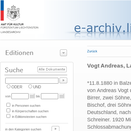
Zurück
Vogt Andreas, L
*11.8.1880 in Balz
ODER
UND
von Andreas Vogt
von
bis
Birrer, zwei Söhne
Bischof, drei Söhn
in Personen suchen
in Körperschaften suchen
Deutschland, nach
in Editionstexten suchen
Schreiner. 1920 Mi
Schlossabmachunge
in den Kategorien suchen