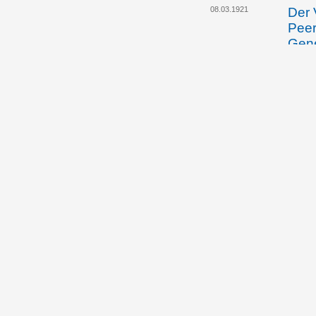
08.03.1921
Der 
Peer
Gene
eine
über
18.04.1921
Jose
Regi
den 
13.10.1921
Der 
Arbe
Regi
arbe
lohn
15.10.1921
Regi
orie
Arbe
Ausa
zur 
Exi