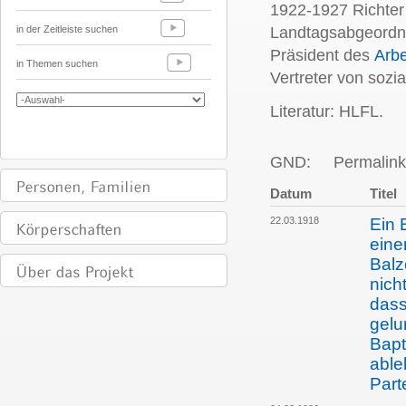
1922-1927 Richter
in der Zeitleiste suchen
Landtagsabgeordne
Präsident des
Arbe
in Themen suchen
Vertreter von soz
Literatur: HLFL.
GND:
Permalink
Datum
Titel
22.03.1918
Ein 
eine
Balz
nich
dass
gelu
Bapt
able
Part