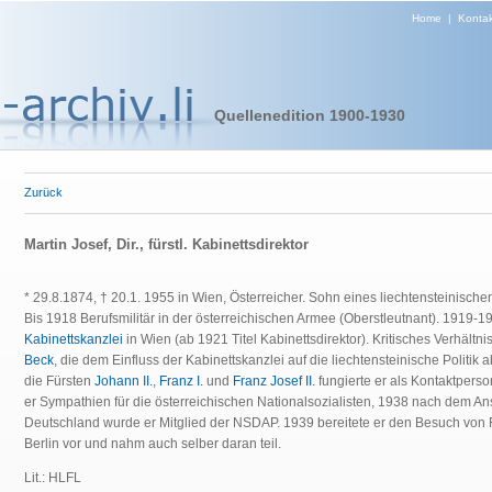
Home
|
Kontak
Quellenedition 1900-1930
Zurück
Martin Josef, Dir., fürstl. Kabinettsdirektor
* 29.8.1874, † 20.1. 1955 in Wien, Österreicher. Sohn eines liechtensteinische
Bis 1918 Berufsmilitär in der österreichischen Armee (Oberstleutnant). 1919-194
Kabinettskanzlei
in Wien (ab 1921 Titel Kabinettsdirektor). Kritisches Verhältn
Beck
, die dem Einfluss der Kabinettskanzlei auf die liechtensteinische Politi
die Fürsten
Johann II.
,
Franz I.
und
Franz Josef II.
fungierte er als Kontaktpers
er Sympathien für die österreichischen Nationalsozialisten, 1938 nach dem An
Deutschland wurde er Mitglied der NSDAP. 1939 bereitete er den Besuch von Fr
Berlin vor und nahm auch selber daran teil.
Lit.: HLFL