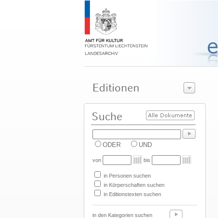
ODER
UND
von
bis
in Personen suchen
in Körperschaften suchen
in Editionstexten suchen
in den Kategorien suchen