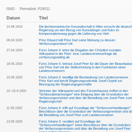
GND:
Permalink: P29511
Datum
Titel
14.08.1919
Die liechtensteinische Gesandtschaft in Wien ersucht die deutsc
Regierung um den Bezug von Kunstdünger und Koks im
Kompensationsweg gegen die Lieferung von Vieh
06.04.1920
Prinz Eduard teilt Prinz Karl seine Meinung zu dessen
Verfassungsentwurf mit
27.04.1920
Fürst Johann II. lehnt die Eingaben der Christlich-sozialen
Volkspartei in der Peer- bzw. Landesverweserfrage als
verfassungswidrig ab
18.05.1920
Fürst Johann II. betraut Josef Peer für die Dauer der Beaurlaubu
von Prinz Karl mit der Stellvertretung in den Funktionen eines
Landesverwesers
10.06.1920
Fürst Johann II. bewilligt die Beurlaubung von Landesverweser
Prinz Karl und beruft Regierungssekretär Josef Ospelt zur
Besorgung der Regierungsgeschäfte
10.-15.9.1920
Vertreter der Volkspartei und des Fürstenhauses treffen in den
"Schlossabmachungen" eine Einigung über die Grundsätze der
Verfassungsrevision und über die Bestellung von Josef Peer zum
Regierungschef
11.09.1920
Fürst Johann II. trifft auf Grundlage der "Schlossverhandlungen"
Beschlüsse über die Grundsätze der Verfassungsrevision und ü
die Bestellung von Josef Peer zum Landesverweser
13.09.1920
Fürst Johann II. revidiert auf Grundlage der
"Schlossverhandlungen" seine Beschlüsse über die Grundsätze
der Verfassungsrevision und über die Bestellung von Josef Peer