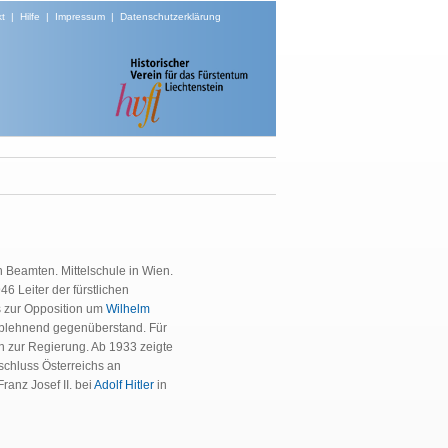
t
|
Hilfe
|
Impressum
|
Datenschutzerklärung
n Beamten. Mittelschule in Wien.
6 Leiter der fürstlichen
is zur Opposition um
Wilhelm
k ablehnend gegenüberstand. Für
on zur Regierung. Ab 1933 zeigte
schluss Österreichs an
anz Josef II. bei
Adolf Hitler
in