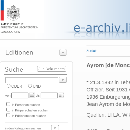
Zurück
Ayrom [de Monc
*
21.3.1892 in Teh
ODER
UND
Offizier. Seit 193
von
bis
1936 Einbürgerun
Jean Ayrom de Mo
in Personen suchen
in Körperschaften suchen
Quellen: LI LA; Wi
in Editionstexten suchen
in den Kategorien suchen