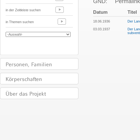
GND:
Permalink
in der Zeitleiste suchen
Datum
Titel
18.06.1936
Der Lan
in Themen suchen
03.03.1937
Der Land
subvent