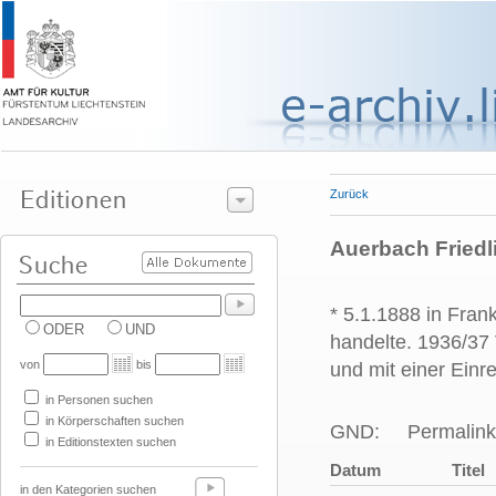
Zurück
Auerbach Friedli
* 5.1.1888 in Fran
ODER
UND
handelte. 1936/37
von
bis
und mit einer Ein
in Personen suchen
in Körperschaften suchen
GND:
Permalink
in Editionstexten suchen
Datum
Titel
in den Kategorien suchen