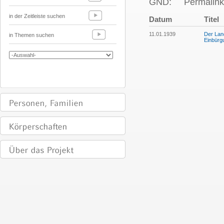
GND:
Permalink
in der Zeitleiste suchen
Datum
Titel
11.01.1939
Der Lan
in Themen suchen
Einbürg