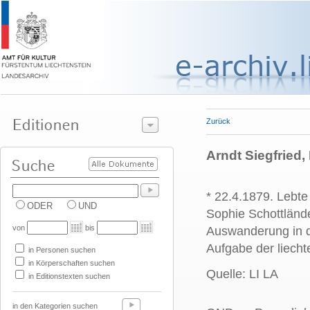
Zurück
Arndt Siegfried, 
* 22.4.1879. Lebte
ODER
UND
Sophie
Schottländ
von
bis
Auswanderung in 
Aufgabe der liecht
in Personen suchen
in Körperschaften suchen
Quelle: LI LA
in Editionstexten suchen
in den Kategorien suchen