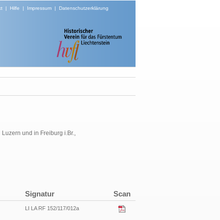
t
|
Hilfe
|
Impressum
|
Datenschutzerklärung
Luzern und in Freiburg i.Br.,
Signatur
Scan
LI LA RF 152/117/012a