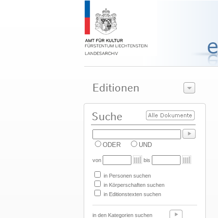
ODER
UND
von
bis
in Personen suchen
in Körperschaften suchen
in Editionstexten suchen
in den Kategorien suchen