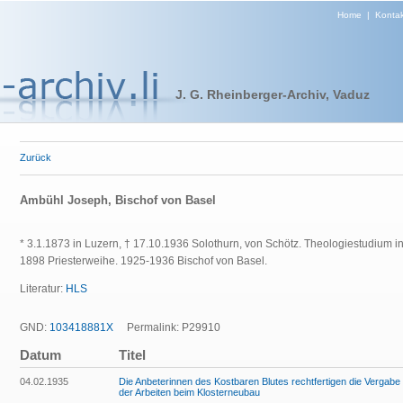
Home
|
Kontak
J. G. Rheinberger-Archiv, Vaduz
Zurück
Ambühl Joseph, Bischof von Basel
* 3.1.1873 in Luzern, † 17.10.1936 Solothurn, von Schötz. Theologiestudium in 
1898 Priesterweihe. 1925-1936 Bischof von Basel.
Literatur:
HLS
GND:
103418881X
Permalink: P29910
Datum
Titel
04.02.1935
Die Anbeterinnen des Kostbaren Blutes rechtfertigen die Vergabe
der Arbeiten beim Klosterneubau