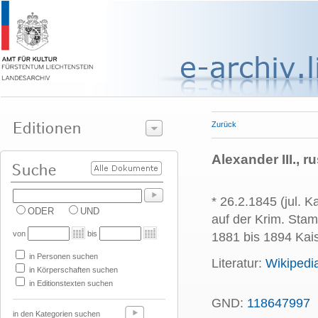
Zurück
Alexander III., r
* 26.2.1845 (jul. K
ODER
UND
auf der Krim. Sta
von
bis
1881 bis 1894 Kai
in Personen suchen
Literatur:
Wikipedi
in Körperschaften suchen
in Editionstexten suchen
GND:
118647997
P
in den Kategorien suchen