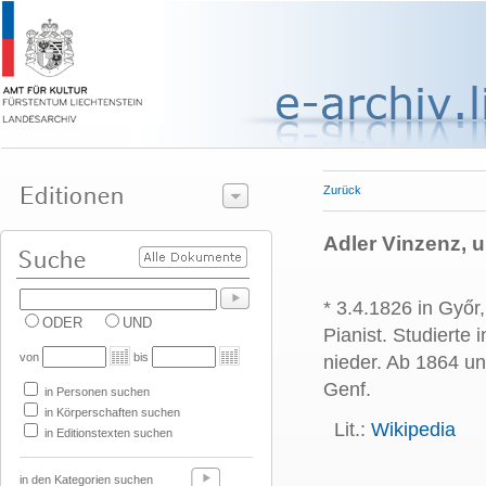
Zurück
Adler Vinzenz, 
* 3.4.1826 in Győr
ODER
UND
Pianist.
Studierte i
von
bis
nieder. Ab 1864 un
Genf.
in Personen suchen
in Körperschaften suchen
Lit.:
Wikipedia
in Editionstexten suchen
in den Kategorien suchen