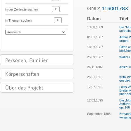
GND:
11600178X
in der Zeitleiste suchen
Datum
Titel
in Themen suchen
13.08.1869
Die "Mü
schreib
01.01.1887
Arthur W
ergeht.
18.03.1887
Bitten 
berichte
25.09.1887
Walter P
26.11.1887
Artikel 
25.01.1891
Kritik 
gespielt
17.07.1891
Louis W.
Breitenw
über se
12.03.1895
Die „Mü
Aufführu
op. 166
September 1895
Ermanno 
vergang