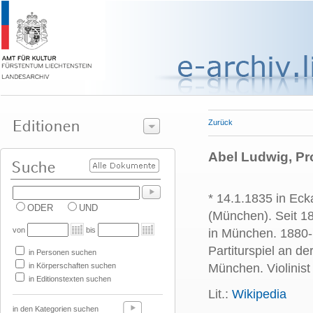
Zurück
Abel Ludwig, Pr
* 14.1.1835 in Eck
ODER
UND
(München). Seit 18
von
bis
in München. 1880-1
Partiturspiel an d
in Personen suchen
in Körperschaften suchen
München. Violinis
in Editionstexten suchen
Lit.:
Wikipedia
in den Kategorien suchen