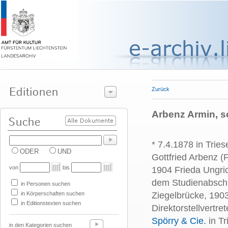
Zurück
Arbenz Armin, s
* 7.4.1878 in Trie
ODER
UND
Gottfried Arbenz (
F
von
bis
1904 Frieda Ungric
dem Studienabschl
in Personen suchen
in Körperschaften suchen
Ziegelbrücke, 1903
in Editionstexten suchen
Direktorstellvertr
Spörry & Cie.
in Tr
in den Kategorien suchen