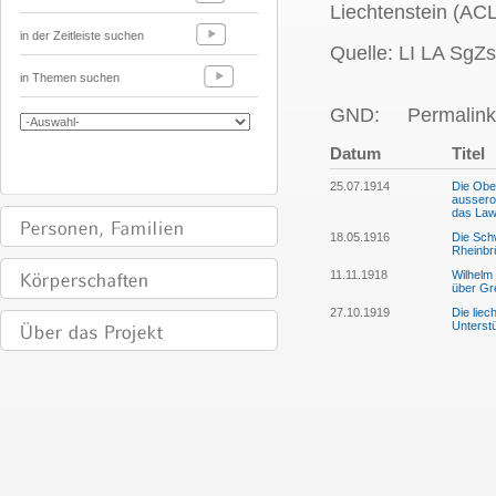
Liechtenstein (ACL
in der Zeitleiste suchen
Quelle: LI LA SgZs
in Themen suchen
GND:
Permalink
Datum
Titel
25.07.1914
Die Ober
aussero
das La
18.05.1916
Die Sch
Rheinbr
11.11.1918
Wilhelm
über Gr
27.10.1919
Die liec
Unterst