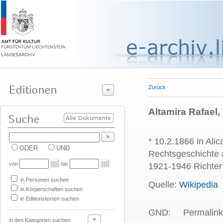
Zurück
Altamira Rafael,
* 10.2.1866 in Alic
ODER
UND
Rechtsgeschichte 
von
bis
1921-1946 Richter
in Personen suchen
Quelle:
Wikipedia
in Körperschaften suchen
in Editionstexten suchen
GND:
Permalink
in den Kategorien suchen