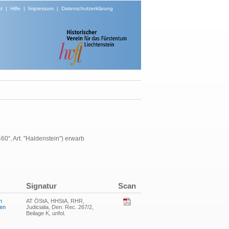
t
|
Hilfe
|
Impressum
|
Datenschutzerklärung
0“, Art. "Haldenstein") erwarb
Signatur
Scan
n
AT ÖStA, HHStA, RHR,
den
Judicialia, Den. Rec. 267/2,
Beilage K, unfol.