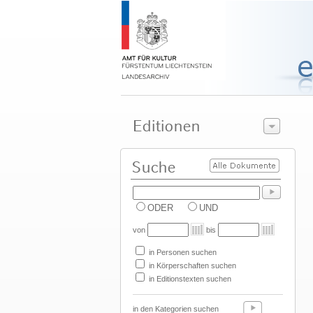
ODER
UND
von
bis
in Personen suchen
in Körperschaften suchen
in Editionstexten suchen
in den Kategorien suchen