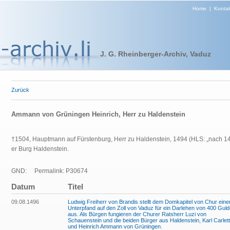
Home
|
Kontak
J. G. Rheinberger-Archiv, Vaduz
Zurück
Ammann von Grüningen Heinrich, Herr zu Haldenstein
†1504, Hauptmann auf Fürstenburg, Herr zu Haldenstein, 1494 (HLS: „nach 146
er Burg Haldenstein.
GND:
Permalink: P30674
Datum
Titel
09.08.1496
Ludwig Freiherr von Brandis stellt dem Domkapitel von Chur eine
Unterpfand auf den Zoll von Vaduz für ein Darlehen von 400 Gul
aus. Als Bürgen fungieren der Churer Ratsherr Luzi von
Schauenstein und die beiden Bürger aus Haldenstein, Karl Carlett
und Heinrich Ammann von Grüningen.