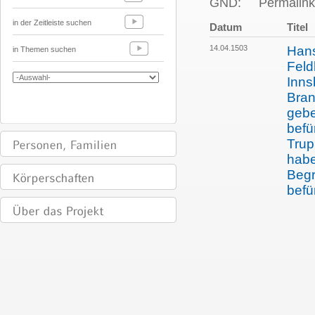
GND:
Permalink
in der Zeitleiste suchen
Datum
Titel
14.04.1503
Hans
in Themen suchen
Feld
Inns
Bran
gebe
befü
Trup
habe
Begr
befü