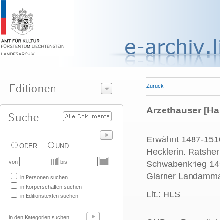
Zurück
Arzethauser [Hau
Erwähnt 1487-1510
ODER
UND
Hecklerin. Ratshe
von
bis
Schwabenkrieg 149
Glarner Landamma
in Personen suchen
in Körperschaften suchen
Lit.: HLS
in Editionstexten suchen
in den Kategorien suchen