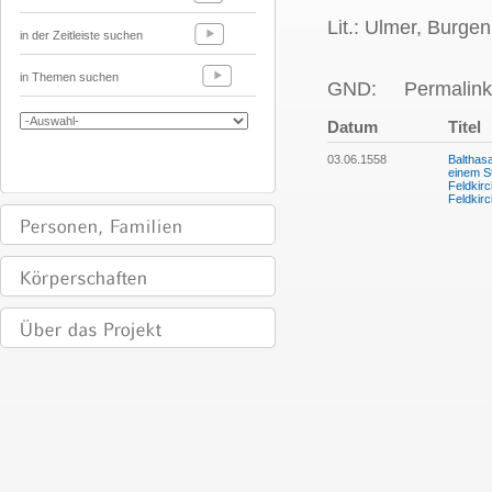
Lit.: Ulmer, Burgen
in der Zeitleiste suchen
in Themen suchen
GND:
Permalink
Datum
Titel
03.06.1558
Balthas
einem S
Feldkirc
Feldkir