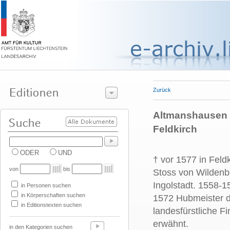
Zurück
Altmanshausen M
Feldkirch
ODER
UND
† vor 1577 in Fel
von
bis
Stoss von Wildenb
Ingolstadt. 1558-
in Personen suchen
in Körperschaften suchen
1572 Hubmeister d
in Editionstexten suchen
landesfürstliche F
erwähnt.
in den Kategorien suchen