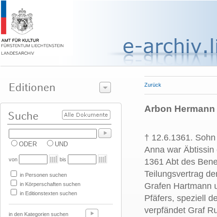
Zurück
Arbon Hermann v
† 12.6.1361. Sohn
ODER
UND
Anna war Äbtissin 
von
bis
1361 Abt des Bene
Teilungsvertrag de
in Personen suchen
in Körperschaften suchen
Grafen Hartmann 
in Editionstexten suchen
Pfäfers, speziell 
verpfändet Graf Ru
in den Kategorien suchen