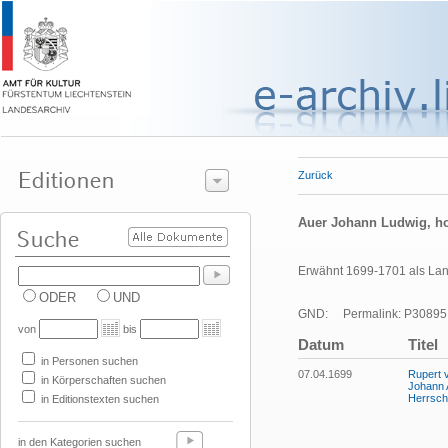
Zurück
Auer Johann Ludwig, ho
Erwähnt 1699-1701 als La
ODER
UND
GND:
Permalink: P30895
von
bis
Datum
Titel
in Personen suchen
07.04.1699
Rupert 
in Körperschaften suchen
Johann 
Herrsch
in Editionstexten suchen
in den Kategorien suchen