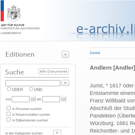
Zurück
Andlern [Andler]
Jurist, * 1617 ode
ODER
UND
Entstammte einem 
von
bis
Franz Willibald v
Abschluß der Studi
in Personen suchen
in Körperschaften suchen
Pandekten (Überlie
in Editionstexten suchen
Würzburg. 1661 Re
Reichsritter- und
in den Kategorien suchen