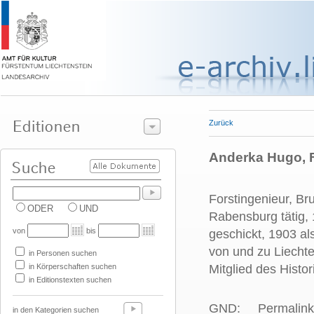
Zurück
Anderka Hugo, Fo
Forstingenieur, Br
ODER
UND
Rabensburg tätig,
von
bis
geschickt, 1903 al
von und zu Liechte
in Personen suchen
in Körperschaften suchen
Mitglied des Histo
in Editionstexten suchen
GND:
Permalink
in den Kategorien suchen