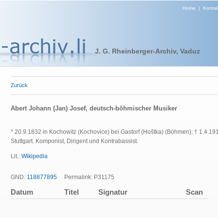
Home
|
Kontak
J. G. Rheinberger-Archiv, Vaduz
Zurück
Abert Johann (Jan) Josef, deutsch-böhmischer Musiker
* 20.9.1832 in Kochowitz (Kochovice) bei Gastorf (Hoštka) (Böhmen); † 1.4.191
Stuttgart.
Komponist, Dirigent und Kontrabassist.
Lit.:
Wikipedia
GND:
118877895
Permalink: P31175
Datum
Titel
Signatur
Scan