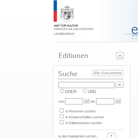
ODER
UND
von
bis
in Personen suchen
in Körperschaften suchen
in Editionstexten suchen
in den Kategorien suchen