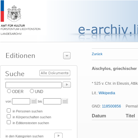
Zurück
Aischylos, griechischer
* 525 v. Chr. in Eleusis, Atti
ODER
UND
Lit.:
Wikipedia
von
bis
GND:
118500856
Permali
in Personen suchen
Datum
Titel
in Körperschaften suchen
in Editionstexten suchen
in den Kategorien suchen