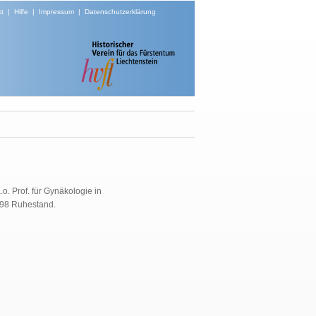
t
|
Hilfe
|
Impressum
|
Datenschutzerklärung
o. Prof. für Gynäkologie in
898 Ruhestand
.