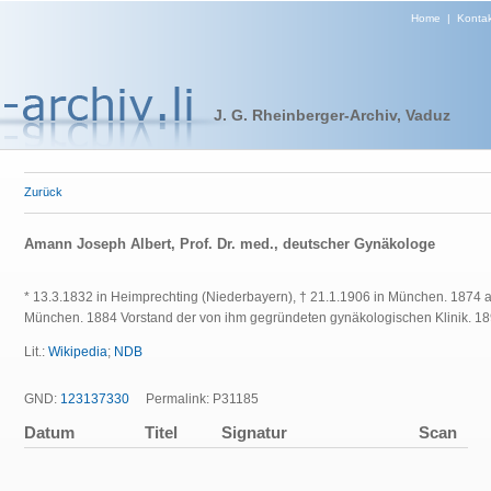
Home
|
Kontak
J. G. Rheinberger-Archiv, Vaduz
Zurück
Amann Joseph Albert, Prof. Dr. med., deutscher Gynäkologe
* 13.3.1832 in Heimprechting (Niederbayern), † 21.1.1906 in München. 1874 a.
München. 1884 Vorstand der von ihm gegründeten gynäkologischen Klinik. 1
Lit.:
Wikipedia
;
NDB
GND:
123137330
Permalink: P31185
Datum
Titel
Signatur
Scan