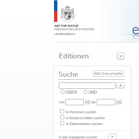
ODER
UND
von
bis
in Personen suchen
in Körperschaften suchen
in Editionstexten suchen
in den Kategorien suchen