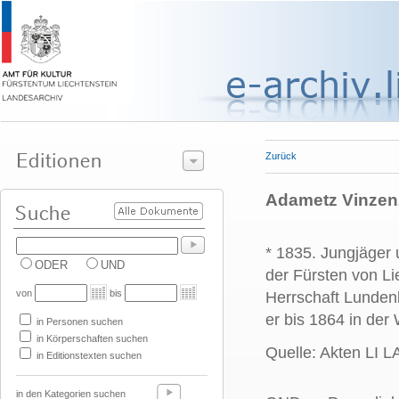
Zurück
Adametz Vinzenz
* 1835. Jungjäger
ODER
UND
der Fürsten von Li
von
bis
Herrschaft Lunden
er bis 1864 in der
in Personen suchen
in Körperschaften suchen
Quelle: Akten LI 
in Editionstexten suchen
in den Kategorien suchen